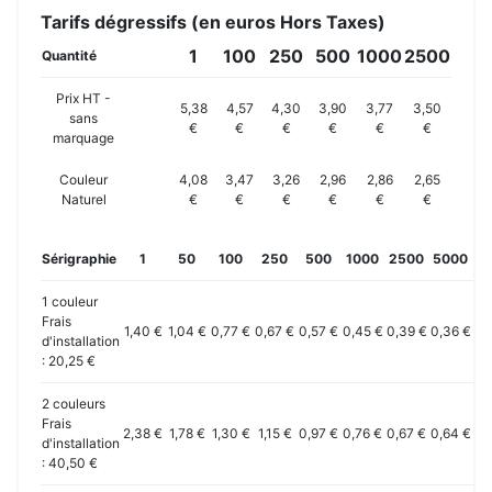
Tarifs dégressifs (en euros Hors Taxes)
1
100
250
500
1000
2500
Quantité
Prix HT -
5,38
4,57
4,30
3,90
3,77
3,50
sans
€
€
€
€
€
€
marquage
Couleur
4,08
3,47
3,26
2,96
2,86
2,65
Naturel
€
€
€
€
€
€
Sérigraphie
1
50
100
250
500
1000
2500
5000
10
1 couleur
Frais
1,40 €
1,04 €
0,77 €
0,67 €
0,57 €
0,45 €
0,39 €
0,36 €
0,
d'installation
: 20,25 €
2 couleurs
Frais
2,38 €
1,78 €
1,30 €
1,15 €
0,97 €
0,76 €
0,67 €
0,64 €
0,
d'installation
: 40,50 €