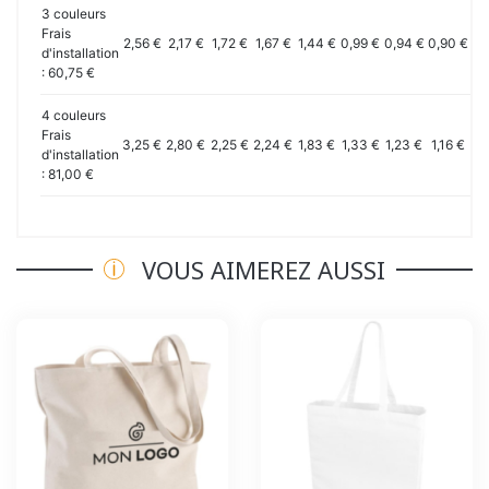
3 couleurs
Frais
2,56 €
2,17 €
1,72 €
1,67 €
1,44 €
0,99 €
0,94 €
0,90 €
0,
d'installation
: 60,75 €
4 couleurs
Frais
3,25 €
2,80 €
2,25 €
2,24 €
1,83 €
1,33 €
1,23 €
1,16 €
1,
d'installation
: 81,00 €
VOUS AIMEREZ AUSSI