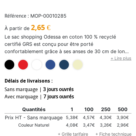
MOP-00010285
Référence :
2,65
€
À partir de
Le sac shopping Odessa en coton 100 % recyclé
certifié GRS est conçu pour être porté
confortablement grâce à ses anses de 30 cm de long
et à son grand compartiment principal à soufflets.
+ Lire plus
Qu'il s'agisse de transporter des livres lourds ou des
courses, ce sac est conçu pour répondre à tous les
besoins. Les méthodes d'impression disponibles pour
Délais de livraisons :
ce sac shopping sont également certifiées, ce qui
Sans marquage |
3 jours ouvrés
garantit que l'ensemble de la chaîne
Avec marquage |
7 jours ouvrés
d'approvisionnement est transparente et certifiée. Le
Quantités
1
100
250
500
mélange coton recyclé/polyester de 220 g/m² assure
durabilité et fiabilité, donnant au sac une résistance
Prix HT - Sans marquage
5,38€
4,57€
4,30€
3,90€
allant jusqu'à 10 kg. Fabriqué en Inde.
Couleur Naturel
4,08€
3,47€
3,26€
2,96€
2
+ Grille tarifaire
+ Fiche technique