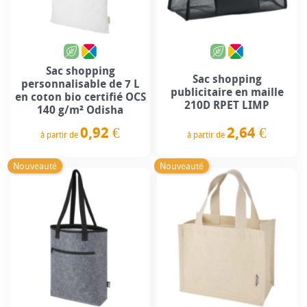
Sac shopping
Sac shopping
personnalisable de 7 L
publicitaire en maille
en coton bio certifié OCS
210D RPET LIMP
140 g/m² Odisha
2,64 €
0,92 €
à partir de
à partir de
Prix
Prix
Nouveauté
Nouveauté