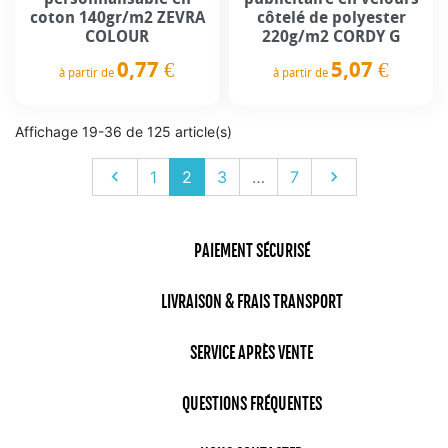
coton 140gr/m2 ZEVRA
côtelé de polyester
COLOUR
220g/m2 CORDY G
0,77 €
5,07 €
à partir de
à partir de
Prix
Prix
Affichage 19-36 de 125 article(s)
Précédent
Suivant

1
2
3
…
7

PAIEMENT SÉCURISÉ
LIVRAISON & FRAIS TRANSPORT
SERVICE APRÈS VENTE
QUESTIONS FRÉQUENTES