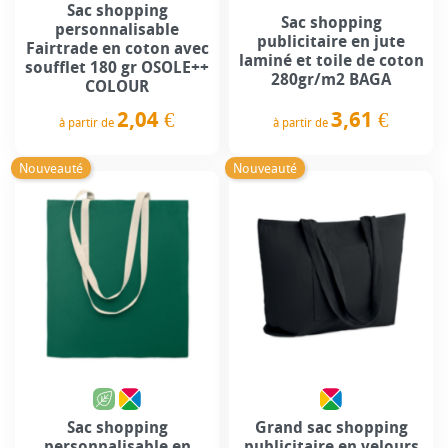
Sac shopping
Sac shopping
personnalisable
publicitaire en jute
Fairtrade en coton avec
laminé et toile de coton
soufflet 180 gr OSOLE++
280gr/m2 BAGA
COLOUR
3,61 €
2,04 €
à partir de
à partir de
Prix
Prix
Nouveauté
Nouveauté
Sac shopping
Grand sac shopping
personnalisable en
publicitaire en velours