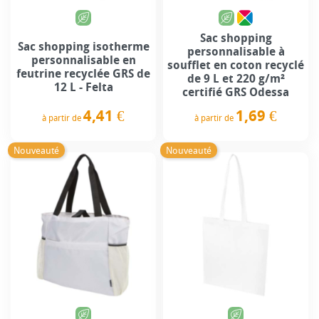
Sac shopping
Sac shopping isotherme
personnalisable à
personnalisable en
soufflet en coton recyclé
feutrine recyclée GRS de
de 9 L et 220 g/m²
12 L - Felta
certifié GRS Odessa
4,41 €
1,69 €
à partir de
à partir de
Prix
Prix
Nouveauté
Nouveauté