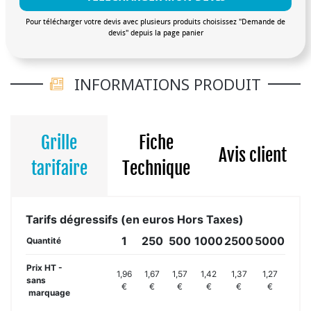
Pour télécharger votre devis avec plusieurs produits choisissez "Demande de
devis" depuis la page panier
INFORMATIONS PRODUIT
Grille
Fiche
Avis client
tarifaire
Technique
Tarifs dégressifs (en euros Hors Taxes)
1
250
500
1000
2500
5000
Quantité
Prix HT -
1,96
1,67
1,57
1,42
1,37
1,27
sans
€
€
€
€
€
€
marquage