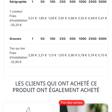
Sérigraphie
1
50
100
250
500
1000
2500
5000
10
1 couleur
Frais
3,01 €
1,95 €
1,08 €
0,81 €
0,66 €
0,52 €
0,46 €
0,41 €
0,
d'installation
: 20,25 €
Gravure
1
50
100
250
500
1000
2500
5000
10
Ton sur ton
Frais
2,95 €
2,21 €
1,13 €
1,05 €
0,90 €
0,78 €
0,74 €
0,70 €
0,
d'installation
: 22,95 €
LES CLIENTS QUI ONT ACHETÉ CE
PRODUIT ONT ÉGALEMENT ACHETÉ
Top des ventes