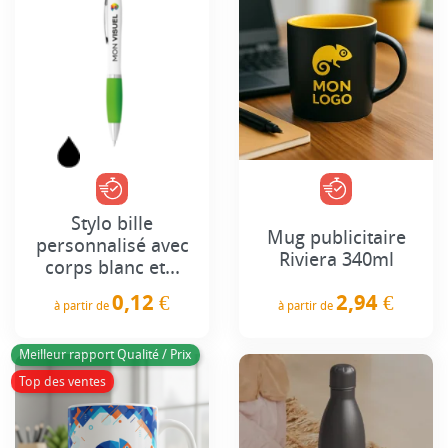
Stylo bille
Mug publicitaire
personnalisé avec
Riviera 340ml
corps blanc et...
2,94 €
0,12 €
à partir de
à partir de
Prix
Prix
Meilleur rapport Qualité / Prix
Top des ventes