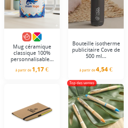
Bouteille isotherme
Mug céramique
publicitaire Cove de
classique 100%
500 ml...
personnalisable...
4,54 €
1,17 €
à partir de
à partir de
Prix
Prix
Top des ventes