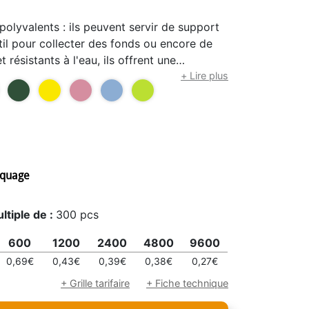
polyvalents : ils peuvent servir de support
til pour collecter des fonds ou encore de
 résistants à l'eau, ils offrent une
tre logo ou texte. Couleur du bracelet selon
+ Lire plus
 : Adulte : 20,2 x 1,2 cm- Ado : 17 x 1,2 cm -
rquage
ltiple de :
300 pcs
600
1200
2400
4800
9600
0,69€
0,43€
0,39€
0,38€
0,27€
+ Grille tarifaire
+ Fiche technique