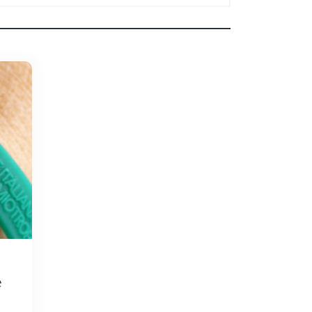
use
e