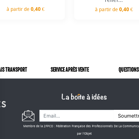
à partir de
0,40 €
à partir de
0,40 €
Prix
Prix
AIS TRANSPORT
SERVICE APRÈS VENTE
QUESTIONS
Soumett
Membre de la 2FPCO : Fédération Française des Professionnels De La Communic
par l'Objet