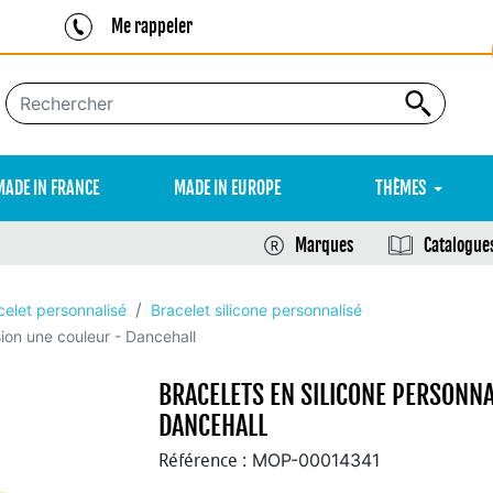
Me rappeler
MADE IN FRANCE
MADE IN EUROPE
THÈMES
Marques
Catalogue
celet personnalisé
Bracelet silicone personnalisé
sion une couleur - Dancehall
BRACELETS EN SILICONE PERSONN
DANCEHALL
MOP-00014341
Référence :