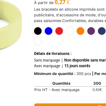
0,27
€
À partir de
Les bracelets en silicone imprimés sont 
publicitaire, d'accessoire de mode, d'ou
pass saisonnier.Confortables, durables et
personnalisation en sérigraphie avec vo
les stocks disponiblesTailles disponibles
Enfant : 15 x 1,2 cm
Délais de livraisons :
Sans marquage |
Non disponible sans ma
Avec marquage |
15 jours ouvrés
Minimum de quantité :
300 pcs
| Par mu
Quantités
300
Prix HT - Avec marquage
0,92€