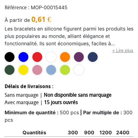
MOP-00015445
Référence :
0,61
€
À partir de
Les bracelets en silicone figurent parmi les produits les
plus populaires au monde, alliant élégance et
fonctionnalité. Ils sont économiques, faciles à
personnaliser, confortables, et résistants à l'eau,
+ Lire plus
séduisant ainsi des personnes de tous âges.Votre logo
ou texte est gravé en relief grâce à un processus
d'embossage, ajoutant une dimension unique à l'objet,
puis imprimé en sérigraphie. Vous pouvez sélectionner
Délais de livraisons :
une couleur d'impression en ligne, et il est possible
d'imprimer jusqu'à trois couleurs sur demande
Sans marquage |
Non disponible sans marquage
(contactez-nous pour plus d'informations).Un large
Avec marquage |
15 jours ouvrés
éventail d'options personnalisées est disponible :
Minimum de quantité :
500 pcs
| Par multiple de :
300
différentes largeurs (6 mm, 20 mm), sections colorées,
pcs
motifs marbrés, paillettes dorées ou argentées, effets
phosphorescents, numérotation en série, codes-barres,
Quantités
300
900
1200
2400
4