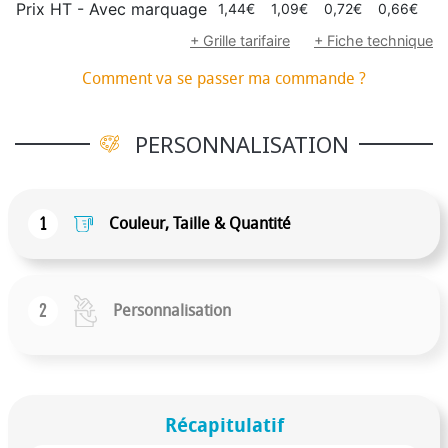
QR codes, et bien plus encore.Couleur du bracelet
Prix HT - Avec marquage
1,44€
1,09€
0,72€
0,66€
0
selon les stocks disponibles Tailles disponibles : Adulte
+ Grille tarifaire
+ Fiche technique
: 20,2 x 1,2 cm- Ado : 17 x 1,2 cm - Enfant : 15 x 1,2 cm
Comment va se passer ma commande ?
PERSONNALISATION
1
Couleur, Taille & Quantité
2
Personnalisation
Récapitulatif