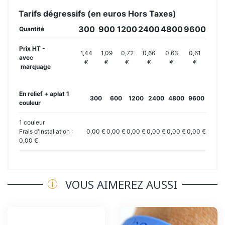
Tarifs dégressifs (en euros Hors Taxes)
300
900
1200
2400
4800
9600
Quantité
Prix HT -
1,44
1,09
0,72
0,66
0,63
0,61
avec
€
€
€
€
€
€
marquage
En relief + aplat 1
300
600
1200
2400
4800
9600
couleur
1 couleur
Frais d'installation :
0,00 €
0,00 €
0,00 €
0,00 €
0,00 €
0,00 €
0,00 €
VOUS AIMEREZ AUSSI