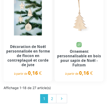
Décoration de Noël
personnalisée en forme
Ornement
de flocon en
personnalisable en bois
contreplaqué et corde
pour sapin de Noël -
de jute
Fultom
0,16 €
0,16 €
à partir de
à partir de
Prix
Prix
Affichage 1-18 de 27 article(s)
Suivant
1
2
