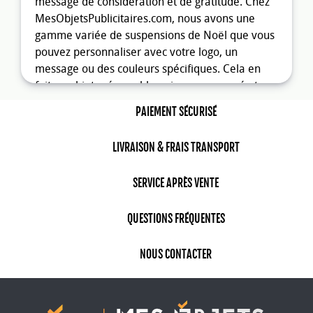
message de considération et de gratitude. Chez
MesObjetsPublicitaires.com, nous avons une
gamme variée de suspensions de Noël que vous
pouvez personnaliser avec votre logo, un
message ou des couleurs spécifiques. Cela en
fait un objet mémorable qui sera conservé et
ressorti chaque année, créant ainsi un impact
PAIEMENT SÉCURISÉ
durable.
Des solutions personnalisées pour
LIVRAISON & FRAIS TRANSPORT
vos entreprises
SERVICE APRÈS VENTE
Notre expertise de plus de 30 ans dans le
domaine des objets publicitaires nous permet de
QUESTIONS FRÉQUENTES
vous proposer des solutions adaptées à vos
besoins spécifiques. La
suspension de Noël
NOUS CONTACTER
personnalisables
se prête particulièrement bien
aux actions de communication festive. Que ce
soit pour une campagne de fin d'année, un
événement interne ou pour remercier vos