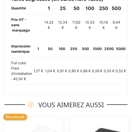
1
25
50
100
250
500
Quantité
Prix HT -
14,52
12,34
11,62
10,53
10,16
9,44
sans
€
€
€
€
€
€
marquage
Impression
1
50
100
250
500
1000
2500
5000
10
numérique
Full color
Frais
1,27 €
1,04 €
0,91 €
0,80 €
0,66 €
0,59 €
0,53 €
0,52 €
0,
d'installation
: 40,50 €
VOUS AIMEREZ AUSSI
Nouveauté