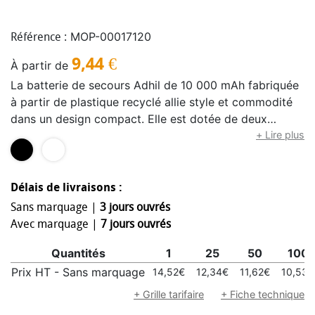
MOP-00017120
Référence :
9,44
€
À partir de
La batterie de secours Adhil de 10 000 mAh fabriquée
à partir de plastique recyclé allie style et commodité
dans un design compact. Elle est dotée de deux
câbles intégrés, un Type-C et un combo
+ Lire plus
Lightning/microUSB, aux côtés de deux sorties USB-A
et d’un port d’entrée/sortie Type-C pour une charge
polyvalente. Un voyant LED indique l’état de charge,
Délais de livraisons :
ce qui en fait une solution d’alimentation fiable pour
Sans marquage |
3 jours ouvrés
les déplacements.
Avec marquage |
7 jours ouvrés
Quantités
1
25
50
100
Prix HT - Sans marquage
14,52€
12,34€
11,62€
10,53€
+ Grille tarifaire
+ Fiche technique