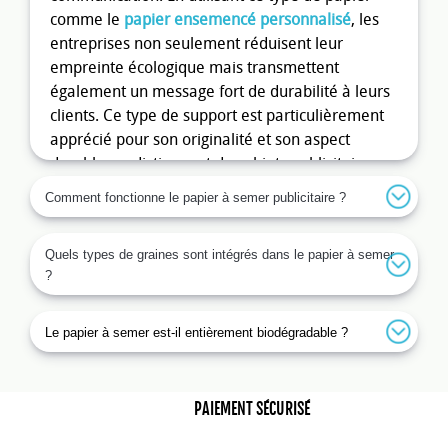
comme le
papier ensemencé personnalisé
, les
entreprises non seulement réduisent leur
empreinte écologique mais transmettent
également un message fort de durabilité à leurs
clients. Ce type de support est particulièrement
apprécié pour son originalité et son aspect
durable, se distinguant des objets publicitaires
plus traditionnels.
Comment fonctionne le papier à semer publicitaire ?
Pourquoi choisir le papier graines
pour vos campagnes publicitaires
Quels types de graines sont intégrés dans le papier à semer
?
?
Le
papier ensemencer personnalisé
fait partie
Le papier à semer est-il entièrement biodégradable ?
des objets publicitaires qui captent
immédiatement l'attention grâce à son aspect
innovant et participatif. Il ne se contente pas de
PAIEMENT SÉCURISÉ
véhiculer votre message mais incite également à
agir pour l'environnement. Lors d'événements