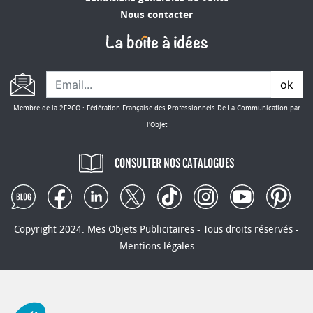
entièrement personnalisée avec votre logo et
Nous contacter
message. Opter pour nos
objets publicitaires
écologiques, c'est faire un choix responsable et
percutant. Consultez notre catalogue pour
découvrir toutes les options disponibles et
ok
trouvez le support parfaitement adapté à votre
Membre de la 2FPCO : Fédération Française des Professionnels De La Communication par
prochaine campagne écoresponsable.
l'Objet
CONSULTER NOS CATALOGUES
Copyright 2024. Mes Objets Publicitaires - Tous droits réservés -
Mentions légales