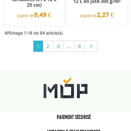
12 L en jute 300 g/m²
25 cm)
2,27 €
0,49 €
à partir de
à partir de
Prix
Prix
Affichage 1-18 de 94 article(s)
Suivant
1
2
3
…
6

PAIEMENT SÉCURISÉ