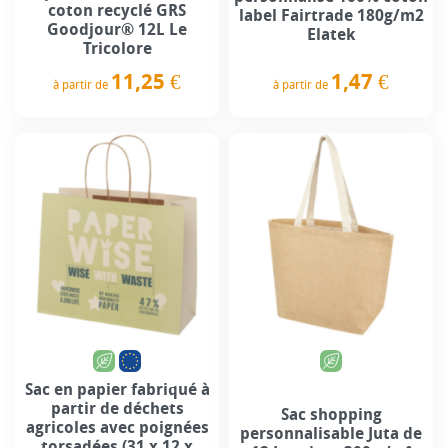
coton recyclé GRS
label Fairtrade 180g/m2
Goodjour® 12L Le
Elatek
Tricolore
1,47 €
11,25 €
à partir de
à partir de
Prix
Prix
Sac en papier fabriqué à
partir de déchets
Sac shopping
agricoles avec poignées
personnalisable Juta de
torsadées (31 x 12 x