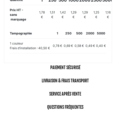
Prix HT -
1,78
1,51
1,42
1,29
1,29
1,25
1,16
sans
€
€
€
€
€
€
€
marquage
Tampographie
1
250
500
2000
5000
1 couleur
0,78 €
0,69 €
0,58 €
0,49 €
0,40 €
Frais d'installation : 40,50 €
PAIEMENT SÉCURISÉ
LIVRAISON & FRAIS TRANSPORT
SERVICE APRÈS VENTE
QUESTIONS FRÉQUENTES