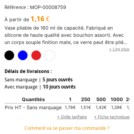
MOP-00008759
Référence :
1,16
€
À partir de
Vase pliable de 160 ml de capacité. Fabriqué en
silicone de haute qualité avec bouchon assorti. Avec
un corps souple finition mate, ce verre peut être plié
pour un rangement confortable et simple. Comprend
+ Lire plus
mousqueton en métal pour un transport facile. Sans
BPA. Disponible dans une gamme variée de couleurs.
Présenté dans un boîtier design kraft.
Délais de livraisons :
Sans marquage |
5 jours ouvrés
Avec marquage |
10 jours ouvrés
Quantités
1
250
500
1000
20
Prix HT - Sans marquage
1,78€
1,51€
1,42€
1,29€
1,2
+ Grille tarifaire
+ Fiche technique
Comment va se passer ma commande ?