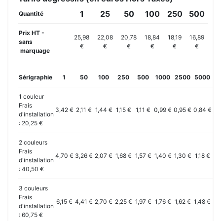
1
25
50
100
250
500
Quantité
Prix HT -
25,98
22,08
20,78
18,84
18,19
16,89
sans
€
€
€
€
€
€
marquage
Sérigraphie
1
50
100
250
500
1000
2500
5000
10
1 couleur
Frais
3,42 €
2,11 €
1,44 €
1,15 €
1,11 €
0,99 €
0,95 €
0,84 €
0,
d'installation
: 20,25 €
2 couleurs
Frais
4,70 €
3,26 €
2,07 €
1,68 €
1,57 €
1,40 €
1,30 €
1,18 €
1,
d'installation
: 40,50 €
3 couleurs
Frais
6,15 €
4,41 €
2,70 €
2,25 €
1,97 €
1,76 €
1,62 €
1,48 €
1,
d'installation
: 60,75 €