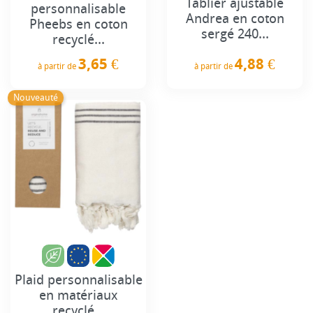
Tablier ajustable
personnalisable
Andrea en coton
Pheebs en coton
sergé 240...
recyclé...
4,88 €
3,65 €
à partir de
à partir de
Prix
Prix
Nouveauté
Plaid personnalisable
en matériaux
recyclé...