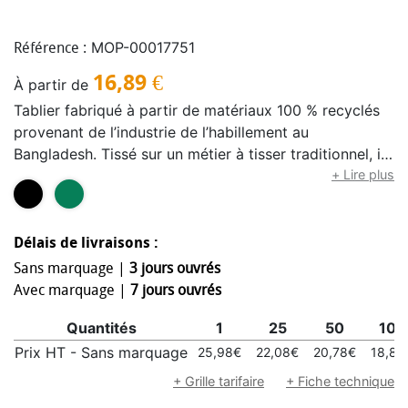
MOP-00017751
Référence :
16,89
€
À partir de
Tablier fabriqué à partir de matériaux 100 % recyclés
provenant de l’industrie de l’habillement au
Bangladesh. Tissé sur un métier à tisser traditionnel, il
soutient l’entreprenariat féminin, pour un cadeau
+ Lire plus
éthique qui contribue à une cause à la fois durable et
socialement responsable. Livré dans un coffret
cadeau. Composition : 70 % coton recyclé, 25 %
Délais de livraisons :
polyester recyclé, 5 % autres fibres recyclées.
Sans marquage |
3 jours ouvrés
Avec marquage |
7 jours ouvrés
Quantités
1
25
50
100
Prix HT - Sans marquage
25,98€
22,08€
20,78€
18,84
+ Grille tarifaire
+ Fiche technique