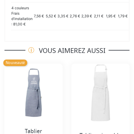
4 couleurs
Frais
7,56 €
5,52 €
3,35 €
2,76 €
2,39 €
2,11 €
1,95 €
1,79 €
1,
d'installation
: 81,00 €
VOUS AIMEREZ AUSSI
Nouveauté
Tablier