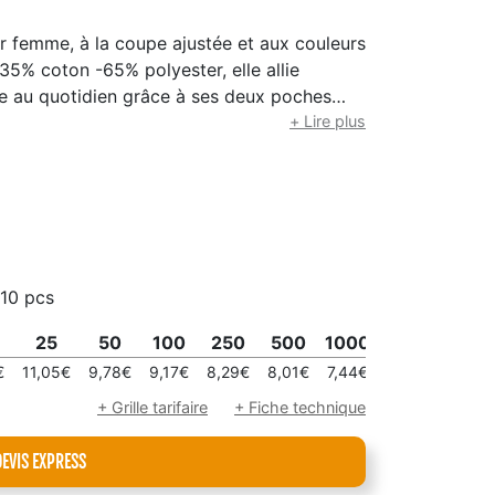
r femme, à la coupe ajustée et aux couleurs
5% coton -65% polyester, elle allie
que au quotidien grâce à ses deux poches
l toujours à portée de main. Son col haut en
+ Lire plus
tissant fraîcheur et confort. Le zip central,
e liberté de mouvement. Parfaite comme
niforme d’esthétique.
10 pcs
25
50
100
250
500
1000
€
11,05€
9,78€
9,17€
8,29€
8,01€
7,44€
+ Grille tarifaire
+ Fiche technique
DEVIS EXPRESS