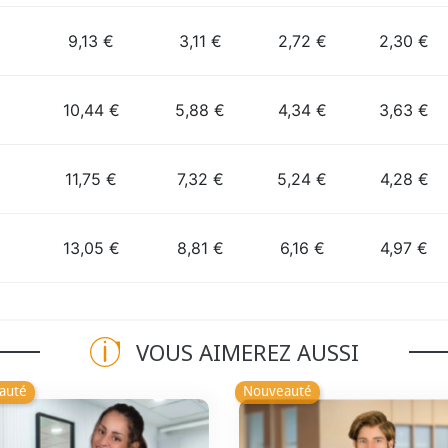
9,13 €
3,11 €
2,72 €
2,30 €
10,44 €
5,88 €
4,34 €
3,63 €
11,75 €
7,32 €
5,24 €
4,28 €
13,05 €
8,81 €
6,16 €
4,97 €
VOUS AIMEREZ AUSSI
auté
Nouveauté