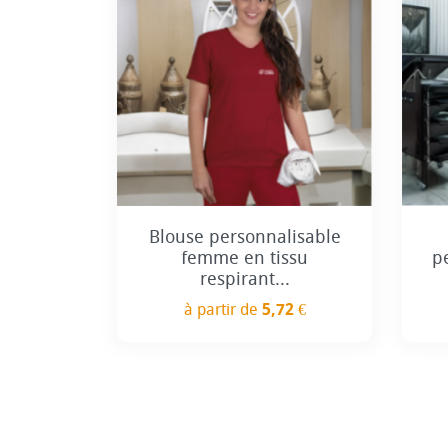
+1
Blouse personnalisable
femme en tissu
p
respirant...
à partir de
5,72 €
Prix