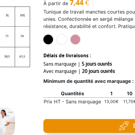
7,44
€
À partir de
Tunique de travail manches courtes pou
unies. Confectionnée en sergé mélange 3
résistance, durabilité et confort. Prati
frontales, elle permet d’avoir l’essentie
V offre une allure élégante tout en garan
qui part de la taille, assure une grand
tenue de travail, vêtement médical ou u
Délais de livraisons :
Sans marquage |
5 jours ouvrés
Avec marquage |
20 jours ouvrés
Minimum de quantité avec marquage :
Quantités
1
10
Prix HT - Sans marquage
13,00€
11,70