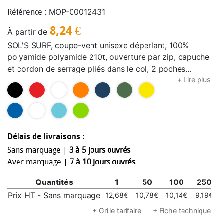
MOP-00012431
Référence :
8,24
€
À partir de
SOL'S SURF, coupe-vent unisexe déperlant, 100%
polyamide polyamide 210t, ouverture par zip, capuche
et cordon de serrage pliés dans le col, 2 poches
extérieures zippées, système de pliage avec élastiques
+ Lire plus
se nouant à la taille, poignets avec élastique, œillets
d’aération. Pour la correspondance des tailles, veuillez
vous référer au size chart dans la documentation
produit.
Délais de livraisons :
Sans marquage |
3 à 5 jours ouvrés
Avec marquage |
7 à 10 jours ouvrés
Quantités
1
50
100
250
Prix HT - Sans marquage
12,68€
10,78€
10,14€
9,19€
+ Grille tarifaire
+ Fiche technique