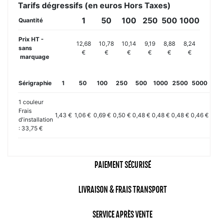
Tarifs dégressifs (en euros Hors Taxes)
1
50
100
250
500
1000
Quantité
Prix HT -
12,68
10,78
10,14
9,19
8,88
8,24
sans
€
€
€
€
€
€
marquage
Sérigraphie
1
50
100
250
500
1000
2500
5000
10
1 couleur
Frais
1,43 €
1,06 €
0,69 €
0,50 €
0,48 €
0,48 €
0,48 €
0,46 €
0,
d'installation
: 33,75 €
PAIEMENT SÉCURISÉ
LIVRAISON & FRAIS TRANSPORT
SERVICE APRÈS VENTE