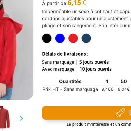
6,15
€
À partir de
Imperméable unisexe à col haut et cap
cordons ajustables pour un ajustement p
pliage et son rangement. Son intérieur
une fermeture éclair centrale avec tirett
avec rabat, poignets élastiques garanti
ajustable avec cordons intérieurs perme
Dispose d'un élastique à l'intérieur de l'
Délais de livraisons :
rangement de l'imperméable lorsqu'il n'es
Sans marquage |
5 jours ouvrés
Avec marquage |
10 jours ouvrés
Quantités
1
50
Prix HT - Sans marquage
9,46€
8,04€

Le produit m'intéresse et un com