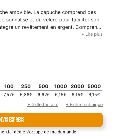
uche amovible. La capuche comprend des
ersonnalisé et du velcro pour faciliter son
 intègre un revêtement en argent. Comprend
e assortie. Inclut : deux poches latérales
+ Lire plus
ssant un ajustement confortable et un bas
ttant un ajustement supplémentaire.
une des poches, facilitant le pliage et le
t pas utilisé.
100
250
500
1000
2000
5000
7,57€
6,86€
6,62€
6,15€
6,15€
6,15€
+ Grille tarifaire
+ Fiche technique
DEVIS EXPRESS
mercial dédié s'occupe de ma demande