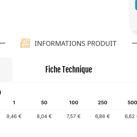
INFORMATIONS PRODUIT
Fiche Technique
)
1
50
100
250
50
9,46 €
8,04 €
7,57 €
6,86 €
6,62