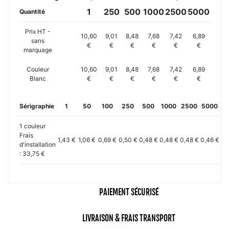
1
250
500
1000
2500
5000
Quantité
Prix HT -
10,60
9,01
8,48
7,68
7,42
6,89
sans
€
€
€
€
€
€
marquage
Couleur
10,60
9,01
8,48
7,68
7,42
6,89
Blanc
€
€
€
€
€
€
Sérigraphie
1
50
100
250
500
1000
2500
5000
10
1 couleur
Frais
1,43 €
1,06 €
0,69 €
0,50 €
0,48 €
0,48 €
0,48 €
0,46 €
0,
d'installation
: 33,75 €
PAIEMENT SÉCURISÉ
LIVRAISON & FRAIS TRANSPORT