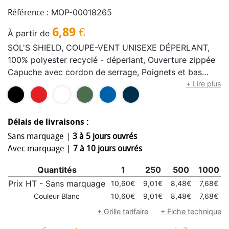
MOP-00018265
Référence :
6,89
€
À partir de
SOL'S SHIELD, COUPE-VENT UNISEXE DÉPERLANT,
100% polyester recyclé - déperlant, Ouverture zippée
Capuche avec cordon de serrage, Poignets et bas
élastiqués, 2 poches avec fermeture velcro, Pliable
+ Lire plus
dans sa poche Coupe confortable. Pour la
correspondance des tailles, veuillez vous référer au
tableau des tailles dans la section documentation du
Délais de livraisons :
produit. Capuche tombante pour le style
Sans marquage |
3 à 5 jours ouvrés
Avec marquage |
7 à 10 jours ouvrés
Quantités
1
250
500
1000
Prix HT - Sans marquage
10,60€
9,01€
8,48€
7,68€
Couleur Blanc
10,60€
9,01€
8,48€
7,68€
+ Grille tarifaire
+ Fiche technique