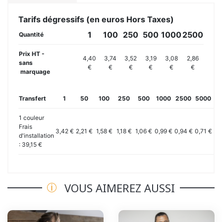
Tarifs dégressifs (en euros Hors Taxes)
1
100
250
500
1000
2500
Quantité
Prix HT -
4,40
3,74
3,52
3,19
3,08
2,86
sans
€
€
€
€
€
€
marquage
Transfert
1
50
100
250
500
1000
2500
5000
10
1 couleur
Frais
3,42 €
2,21 €
1,58 €
1,18 €
1,06 €
0,99 €
0,94 €
0,71 €
0,
d'installation
: 39,15 €
VOUS AIMEREZ AUSSI