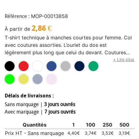
MOP-00013858
Référence :
2,86
€
À partir de
T-shirt technique à manches courtes pour femme. Col
avec coutures assorties. L’ourlet du dos est
légèrement plus long que celui du devant. Coutures
latérales décalées vers l’avant.
+ Lire plus
Délais de livraisons :
Sans marquage |
3 jours ouvrés
Avec marquage |
7 jours ouvrés
Quantités
1
100
250
500
1
Prix HT - Sans marquage
4,40€
3,74€
3,52€
3,19€
3