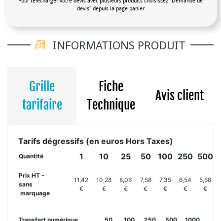
Pour télécharger votre devis avec plusieurs produits choisissez "Demande de
devis" depuis la page panier
INFORMATIONS PRODUIT
Grille
Fiche
Avis client
tarifaire
Technique
Tarifs dégressifs (en euros Hors Taxes)
1
10
25
50
100
250
500
1
Quantité
Prix HT -
11,42
10,28
8,06
7,58
7,35
6,54
5,68
sans
€
€
€
€
€
€
€
marquage
Transfert numérique
50
100
250
500
1000