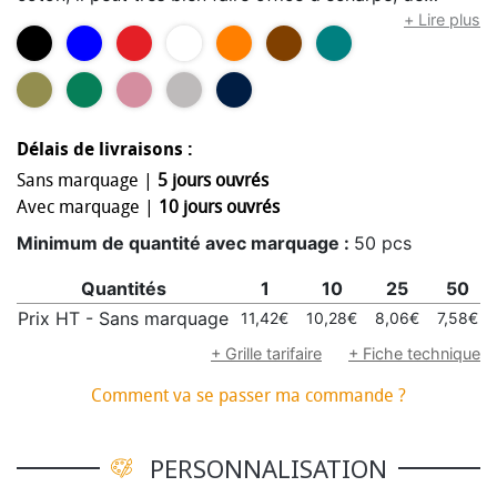
foulard, de paréo... Disponible dans de nombreux
+ Lire plus
coloris, vous pouvez le personnaliser directement et /
ou sur son pochon de rangement également en coton.
Un produit d'excellente qualité et très apprécié.
Dimension du marquage : 100 x 100 mm sur le chèche
Délais de livraisons :
/ max 25 cm² sur le pochon
Sans marquage |
5 jours ouvrés
Avec marquage |
10 jours ouvrés
Minimum de quantité avec marquage :
50 pcs
Quantités
1
10
25
50
Prix HT - Sans marquage
11,42€
10,28€
8,06€
7,58€
+ Grille tarifaire
+ Fiche technique
Comment va se passer ma commande ?
PERSONNALISATION