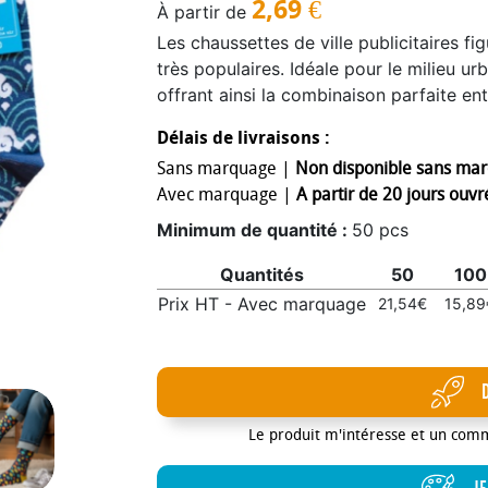
2,69
€
À partir de
Les chaussettes de ville publicitaires fi
très populaires. Idéale pour le milieu urb
offrant ainsi la combinaison parfaite ent
journée. Elles sont composées de 80% c
Délais de livraisons :
polyamide écologique régénéré, 3% élast
Sans marquage |
Non disponible sans ma
provient de producteurs éthiques sélect
Avec marquage |
A partir de 20 jours ouvré
façonnage est fait en Bulgarie pour un
matière bénéficie aussi de la technol
Minimum de quantité :
50 pcs
technologie antibactérienne de pointe qu
Quantités
50
100
responsables des odeurs, de sorte que 
lavages, ce qui permet d'économiser de l
Prix HT - Avec marquage
21,54€
15,89
ou visuel est tricoté via la technique du
entremêlant les fils teints d'une couleu
couleurs max) et permet de réaliser une 
qu'offre la chaussette. Étiquette person
compostable individuelle inclus (matéria
Le produit m'intéresse et un com
OGM à base d’amidon naturel de patate)
femme : 36-39 Conditionnement : En d