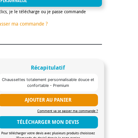
 PERSONNALISE
0x40x40 de 10 kg Délais de livraison : 50
clics, je le télécharge ou je passe commande
 : 25 jours 2500 paires : 30 jours 5000
asser ma commande ?
Récapitulatif
Chaussettes totalement personnalisable douce et
confortable - Premium
AJOUTER AU PANIER
Comment va se passer ma commande ?
TÉLÉCHARGER MON DEVIS
Pour télécharger votre devis avec plusieurs produits choisissez