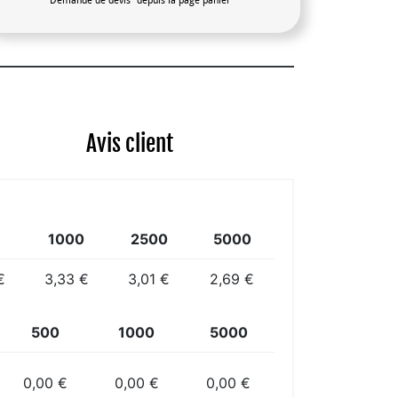
"Demande de devis" depuis la page panier
Avis client
1000
2500
5000
€
3,33 €
3,01 €
2,69 €
500
1000
5000
0,00 €
0,00 €
0,00 €