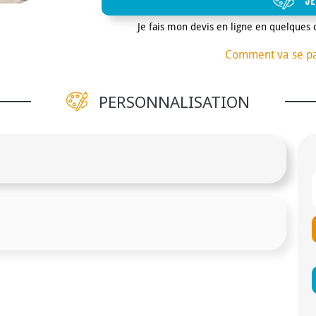
JE
7 kg Au dessus de 250 paires : carton 6
Je fais mon devis en ligne en quelques 
-250 paires : 20 jours 500 - 1000 paires
paires : 35 jours
Comment va se p
PERSONNALISATION