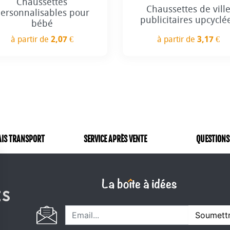
Chaussettes
Chaussettes de vill
ersonnalisables pour
publicitaires upcyclé
bébé
à partir de
2,07 €
à partir de
3,17 €
Prix
Prix
AIS TRANSPORT
SERVICE APRÈS VENTE
QUESTIONS
Soumett