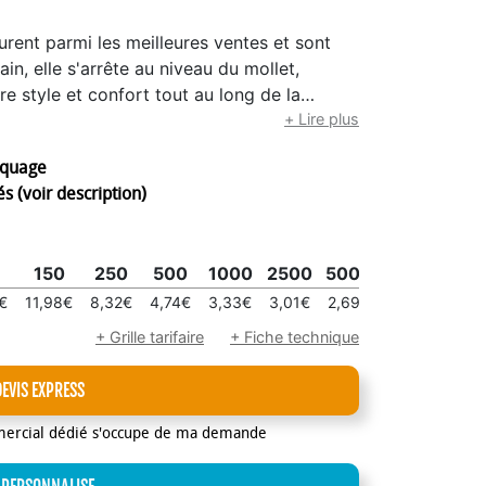
gurent parmi les meilleures ventes et sont
ain, elle s'arrête au niveau du mollet,
re style et confort tout au long de la
oton peigné pour le confort, 17% nylon/
+ Lire plus
hanne pour l’extensibilité. Le coton
rquage
ionner au sein de l’Union Européenne et son
s (voir description)
e chaussette 100% Made in Europe. La
ogie POLYGIENE® STAY FRESH. Une
i inhibe la croissance des bactéries
150
250
500
1000
2500
5000
les vêtements nécessitent moins de
'eau, de l'énergie et de l'usure. Votre logo
€
11,98€
8,32€
4,74€
3,33€
3,01€
2,69€
 tissage Jacquard : La chaussette est tissée
+ Grille tarifaire
+ Fiche technique
r différente avec beaucoup de précision (6
personnalisation sur toute la surface
DEVIS EXPRESS
nalisable en carton recyclée et sachet
u thermoplastique sans plastifiant et sans
mercial dédié s'occupe de ma demande
. Taille unique Homme : 40-46 Taille unique
essous de 250 paires : carton 60x30x40 de