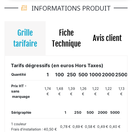
INFORMATIONS PRODUIT
Grille
Fiche
Avis client
tarifaire
Technique
Tarifs dégressifs (en euros Hors Taxes)
1
100
250
500
1000
2000
2500
5
Quantité
Prix HT -
1,74
1,48
1,39
1,26
1,22
1,22
1,13
sans
€
€
€
€
€
€
€
marquage
Sérigraphie
1
250
500
2000
5000
1 couleur
0,78 €
0,69 €
0,58 €
0,49 €
0,40 €
Frais d'installation : 40,50 €