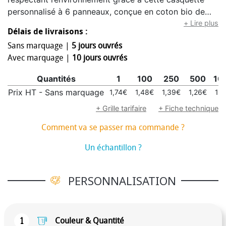
personnalisé à 6 panneaux, conçue en coton bio de
haute qualité. Sa fermeture réglable par boucle
+ Lire plus
Délais de livraisons :
métallique couleur bronze assure un maintien optimal
Sans marquage |
5 jours ouvrés
et évolutif au fil de la croissance. À l’intérieur, une
Avec marquage |
10 jours ouvrés
étiquette arborant le logo coton bio vient souligner
son caractère écoresponsable. Alliant confort,
Quantités
1
100
250
500
10
durabilité et engagement écologique, cette casquette
Prix HT - Sans marquage
1,74€
1,48€
1,39€
1,26€
1,2
fera le bonheur des petits tout en satisfaisant les plus
grands.
+ Grille tarifaire
+ Fiche technique
Comment va se passer ma commande ?
Un échantillon ?
PERSONNALISATION
1
Couleur & Quantité