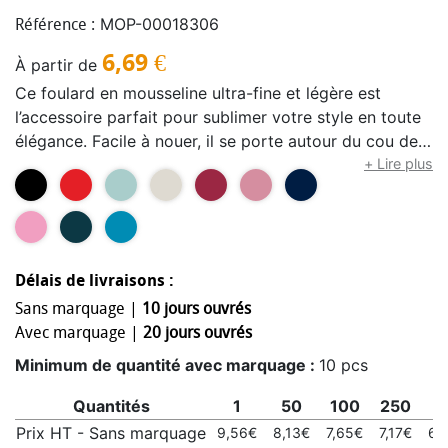
MOP-00018306
Référence :
6,69
€
À partir de
Ce foulard en mousseline ultra-fine et légère est
l’accessoire parfait pour sublimer votre style en toute
élégance. Facile à nouer, il se porte autour du cou de
multiples façons, apportant une touche sophistiquée
+ Lire plus
et aérienne à chacune de vos tenues. Son tissu délicat
offre un confort incomparable tout en ajoutant une
note de féminité et de raffinement. Polyvalent et chic,
il devient rapidement un indispensable de votre garde-
Délais de livraisons :
robe, idéal pour compléter vos looks au quotidien ou
pour les occasions spéciales. Sous réserve des stocks
Sans marquage |
10 jours ouvrés
disponible.
Avec marquage |
20 jours ouvrés
Minimum de quantité avec marquage :
10 pcs
Quantités
1
50
100
250
5
Prix HT - Sans marquage
9,56€
8,13€
7,65€
7,17€
6,