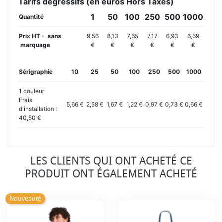
Tarifs dégressifs (en euros Hors Taxes)
1
50
100
250
500
1000
Quantité
Prix HT - sans
9,56
8,13
7,65
7,17
6,93
6,69
marquage
€
€
€
€
€
€
Sérigraphie
10
25
50
100
250
500
1000
1 couleur
Frais
5,66 €
2,58 €
1,67 €
1,22 €
0,97 €
0,73 €
0,66 €
d'installation :
40,50 €
LES CLIENTS QUI ONT ACHETÉ CE
PRODUIT ONT ÉGALEMENT ACHETÉ
Nouveauté