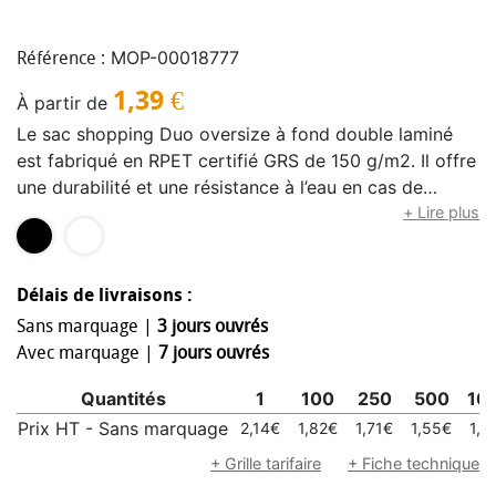
MOP-00018777
Référence :
1,39
€
À partir de
Le sac shopping Duo oversize à fond double laminé
est fabriqué en RPET certifié GRS de 150 g/m2. Il offre
une durabilité et une résistance à l’eau en cas de
nécessité. Il est doté d’un compartiment principal
+ Lire plus
ouvert et spacieux, de solides poignées renforcées et
d’un large fond pour une plus grande capacité. Conçu
pour transporter jusqu’à 15 kg, il offre une option
Délais de livraisons :
élégante et fiable pour les courses, les sorties à la
Sans marquage |
3 jours ouvrés
plage, les pique-niques ou les virées du week-end.
Avec marquage |
7 jours ouvrés
Capacité : 30 litres.
Quantités
1
100
250
500
10
Prix HT - Sans marquage
2,14€
1,82€
1,71€
1,55€
1,5
+ Grille tarifaire
+ Fiche technique