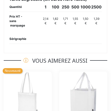
1
100
250
500
1000
2500
Quantité
Prix HT -
2,14
1,82
1,71
1,55
1,50
1,39
sans
€
€
€
€
€
€
marquage
Sérigraphie
VOUS AIMEREZ AUSSI
Nouveauté