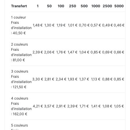
Transfert
1
50
100
250
500
1000
2500
5000
10
1 couleur
Frais
1,48 €
1,30 €
1,19 €
1,01 €
0,70 €
0,57 €
0,49 €
0,46 €
0,
d'installation
: 40,50 €
2 couleurs
Frais
2,39 €
2,06 €
1,76 €
1,47 €
1,04 €
0,85 €
0,69 €
0,66 €
0,
d'installation
: 81,00 €
3 couleurs
Frais
3,30 €
2,81 €
2,34 €
1,93 €
1,37 €
1,13 €
0,88 €
0,85 €
0,
d'installation
: 121,50 €
4 couleurs
Frais
4,21 €
3,57 €
2,91 €
2,39 €
1,71 €
1,41 €
1,08 €
1,05 €
1,
d'installation
: 162,00 €
5 couleurs