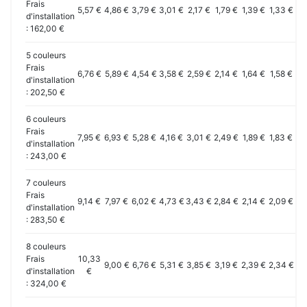
Frais
5,57 €
4,86 €
3,79 €
3,01 €
2,17 €
1,79 €
1,39 €
1,33 €
1,
d'installation
: 162,00 €
5 couleurs
Frais
6,76 €
5,89 €
4,54 €
3,58 €
2,59 €
2,14 €
1,64 €
1,58 €
1,
d'installation
: 202,50 €
6 couleurs
Frais
7,95 €
6,93 €
5,28 €
4,16 €
3,01 €
2,49 €
1,89 €
1,83 €
1,
d'installation
: 243,00 €
7 couleurs
Frais
9,14 €
7,97 €
6,02 €
4,73 €
3,43 €
2,84 €
2,14 €
2,09 €
1,
d'installation
: 283,50 €
8 couleurs
Frais
10,33
9,00 €
6,76 €
5,31 €
3,85 €
3,19 €
2,39 €
2,34 €
2,
d'installation
€
: 324,00 €