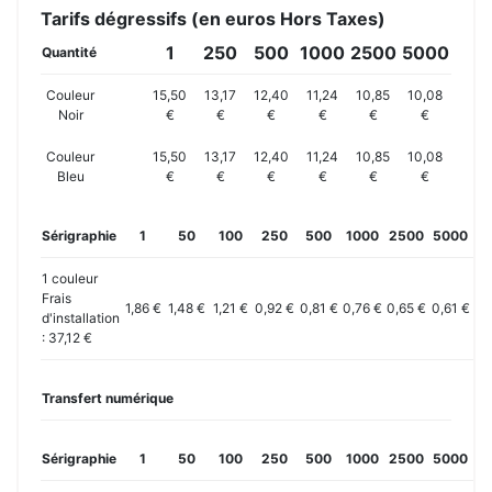
Tarifs dégressifs (en euros Hors Taxes)
1
250
500
1000
2500
5000
Quantité
Couleur
15,50
13,17
12,40
11,24
10,85
10,08
Noir
€
€
€
€
€
€
Couleur
15,50
13,17
12,40
11,24
10,85
10,08
Bleu
€
€
€
€
€
€
Sérigraphie
1
50
100
250
500
1000
2500
5000
10
1 couleur
Frais
1,86 €
1,48 €
1,21 €
0,92 €
0,81 €
0,76 €
0,65 €
0,61 €
0,
d'installation
: 37,12 €
Transfert numérique
Sérigraphie
1
50
100
250
500
1000
2500
5000
10