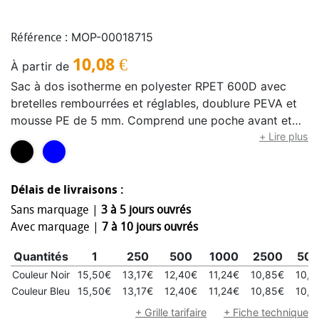
MOP-00018715
Référence :
10,08
€
À partir de
Sac à dos isotherme en polyester RPET 600D avec
bretelles rembourrées et réglables, doublure PEVA et
mousse PE de 5 mm. Comprend une poche avant et
deux poches latérales en maille. Capacité : 9 L
+ Lire plus
Délais de livraisons :
Sans marquage |
3 à 5 jours ouvrés
Avec marquage |
7 à 10 jours ouvrés
Quantités
1
250
500
1000
2500
50
Couleur Noir
15,50€
13,17€
12,40€
11,24€
10,85€
10,0
Couleur Bleu
15,50€
13,17€
12,40€
11,24€
10,85€
10,0
+ Grille tarifaire
+ Fiche technique