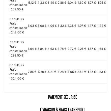
Frais
5,12 €
4,33 €
3,49 €
2,86 €
2,04 €
1,69 €
1,27 €
1,25 €
1,
d'installation
: 202,50 €
6 couleurs
Frais
6,03 €
5,08 €
4,06 €
3,32 €
2,38 €
1,97 €
1,47 €
1,44 €
1,
d'installation
: 243,00 €
7 couleurs
Frais
6,94 €
5,84 €
4,63 €
3,78 €
2,72 €
2,25 €
1,67 €
1,64 €
1,
d'installation
: 283,50 €
8 couleurs
Frais
7,85 €
6,59 €
5,21 €
4,24 €
3,05 €
2,53 €
1,86 €
1,83 €
1,
d'installation
: 324,00 €
PAIEMENT SÉCURISÉ
LIVRAISON & FRAIS TRANSPORT