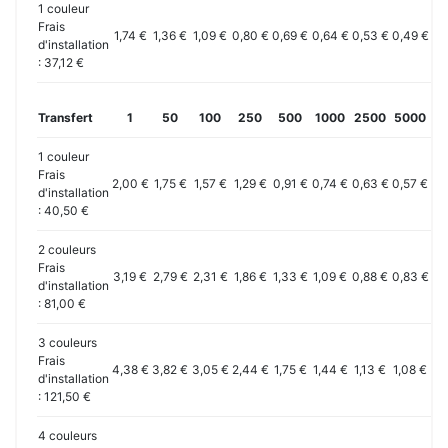
1 couleur
Frais
1,74 €
1,36 €
1,09 €
0,80 €
0,69 €
0,64 €
0,53 €
0,49 €
0,
d'installation
: 37,12 €
Transfert
1
50
100
250
500
1000
2500
5000
10
1 couleur
Frais
2,00 €
1,75 €
1,57 €
1,29 €
0,91 €
0,74 €
0,63 €
0,57 €
0,
d'installation
: 40,50 €
2 couleurs
Frais
3,19 €
2,79 €
2,31 €
1,86 €
1,33 €
1,09 €
0,88 €
0,83 €
0,
d'installation
: 81,00 €
3 couleurs
Frais
4,38 €
3,82 €
3,05 €
2,44 €
1,75 €
1,44 €
1,13 €
1,08 €
1,
d'installation
: 121,50 €
4 couleurs