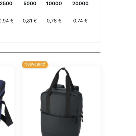
2500
5000
10000
20000
0,94 €
0,81 €
0,76 €
0,74 €
Nouveauté