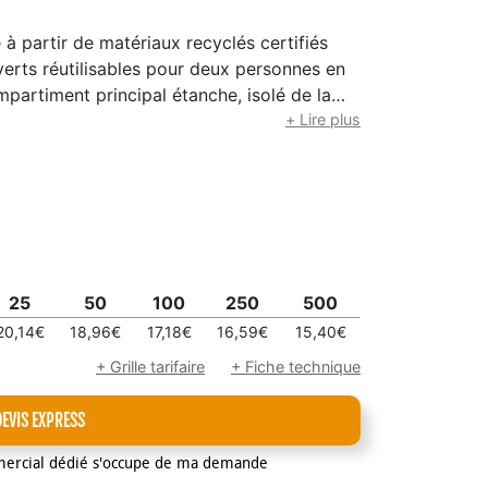
à partir de matériaux recyclés certifiés
erts réutilisables pour deux personnes en
mpartiment principal étanche, isolé de la
ublure PEVA thermosoudée, garde les
+ Lire plus
t des heures. Pour plus de commodité, il
, une poche frontale zippée contenant la
tes, deux tasses et deux assiettes) et une
us. Les bretelles réglables rembourrées et
port confortable. Le compagnon idéal pour
le camping ou les sorties à la plage.
25
50
100
250
500
20,14€
18,96€
17,18€
16,59€
15,40€
+ Grille tarifaire
+ Fiche technique
DEVIS EXPRESS
mercial dédié s'occupe de ma demande