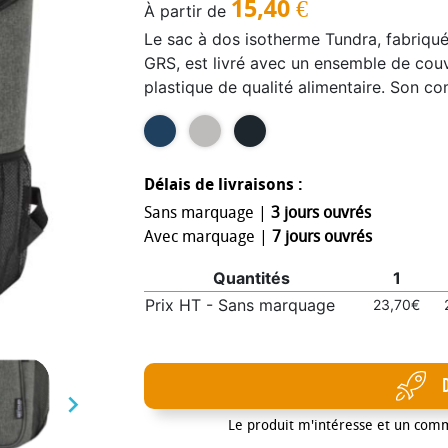
15,40
€
À partir de
Le sac à dos isotherme Tundra, fabriqué 
GRS, est livré avec un ensemble de couv
plastique de qualité alimentaire. Son co
mousse haute densité et doté d’une do
aliments et les boissons au frais pendan
comprend deux poches latérales en filet
vaisselle (deux couteaux, deux fourchet
Délais de livraisons :
poche zippée supplémentaire sur le dess
Sans marquage |
3 jours ouvrés
la sangle-poignée robuste assurent un 
Avec marquage |
7 jours ouvrés
les pique-niques, les repas en plein air, 
Quantités
1
Capacité : 20 litres.
Prix HT - Sans marquage
23,70€

Le produit m'intéresse et un com