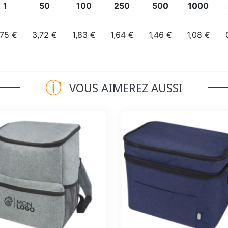
1
50
100
250
500
1000
,75 €
3,72 €
1,83 €
1,64 €
1,46 €
1,08 €
VOUS AIMEREZ AUSSI