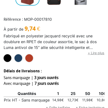
MOP-00017810
Référence :
9,74
€
À partir de
Fabriqué en polyester jacquard recyclé avec une
doublure en RPET de couleur assortie, le sac à dos
Luma antivol de 15’’ allie sécurité intelligente et
élégance pour les personnes en déplacement. Les
+ Lire plus
caractéristiques antivol comprennent des fermetures à
glissière verrouillables (cadenas non inclus) et une
poche arrière cachée qui sert de passant pour bagage
Délais de livraisons :
à roulettes. Le tissu est également déperlant pour
Sans marquage |
3 jours ouvrés
protéger vos effets personnels des pluies légères. Il
Avec marquage |
7 jours ouvrés
est pourvu d’un compartiment rembourré pour
Quantités
1
25
50
100
ordinateur portable jusqu’à 15’’, d’une pochette dédiée
pour tablette, d’une pochette ouverte avec une boucle
Prix HT - Sans marquage
14,98€
12,73€
11,98€
10,86€
pour stylo et d’un rangement organisé pour les objets
+ Grille tarifaire
+ Fiche technique