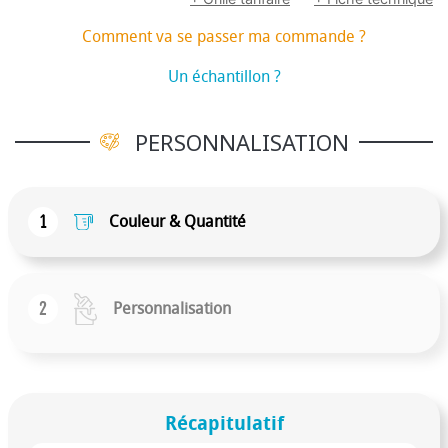
de tous les jours. Ce modèle comporte également des
bretelles rembourrées, un panneau dorsal respirant et
Comment va se passer ma commande ?
des plaques métalliques sur le devant. Pour aller au
Un échantillon ?
travail à vélo, traverser un terminal d’aéroport bondé
ou aller en cours, le sac à dos Luma offre un grand
confort tout au long de la journée, sans concession sur
PERSONNALISATION
le style.
1
Couleur & Quantité
2
Personnalisation
Récapitulatif