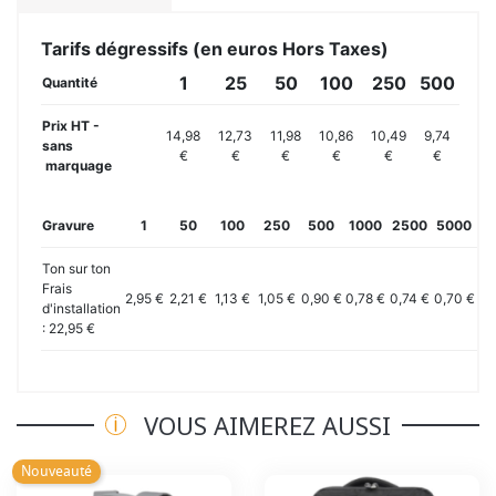
Tarifs dégressifs (en euros Hors Taxes)
1
25
50
100
250
500
Quantité
Prix HT -
14,98
12,73
11,98
10,86
10,49
9,74
sans
€
€
€
€
€
€
marquage
Gravure
1
50
100
250
500
1000
2500
5000
10
Ton sur ton
Frais
2,95 €
2,21 €
1,13 €
1,05 €
0,90 €
0,78 €
0,74 €
0,70 €
0,
d'installation
: 22,95 €
VOUS AIMEREZ AUSSI
Nouveauté