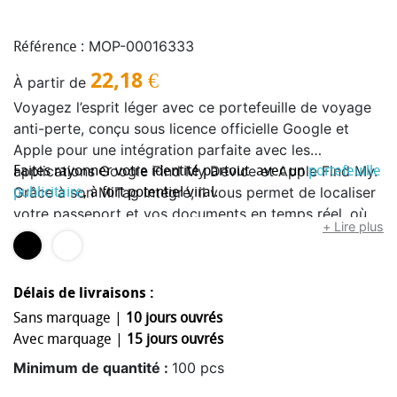
MOP-00016333
Référence :
22,18
€
À partir de
Voyagez l’esprit léger avec ce portefeuille de voyage
anti-perte, conçu sous licence officielle Google et
Apple pour une intégration parfaite avec les
applications Google Find My Device et Apple Find My.
Faites rayonner votre identité partout avec un
portefeuille
Grâce à son MiTag intégré, il vous permet de localiser
publicitaire
, à fort potentiel viral.
votre passeport et vos documents en temps réel, où
+ Lire plus
que vous soyez dans le monde.Spécialement pensé
pour accueillir un passeport, il combine élégance et
sécurité dans un format compact et pratique.
Délais de livraisons :
Disponible en cuir noir ou blanc, son design soigné
Sans marquage |
10 jours ouvrés
s’adapte à tous les styles et accompagne aussi bien
Avec marquage |
15 jours ouvrés
vos déplacements professionnels que vos voyages
personnels.Totalement étanche grâce à sa certification
Minimum de quantité :
100 pcs
IPX67, il protège vos documents contre l’humidité et