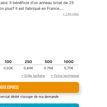
ire. Il bénéficie d'un anneau brisé de 25
n plus? Il est fabriqué en France.
s du carton en kg : 9.65 Dimension carton
+ Lire plus
arton : 700
100
250
500
1000
0,92€
0,84€
0,76€
0,70€
+ Grille tarifaire
+ Fiche technique
DEVIS EXPRESS
mercial dédié s'occupe de ma demande