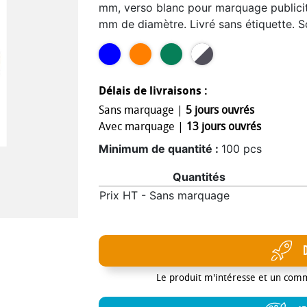
mm, verso blanc pour marquage publicita
mm de diamètre. Livré sans étiquette. So
Dimension article : 65 mm x 33 mm Poid
: 38 cm x 28 cm x 26 cm Quantité par c
Délais de livraisons :
Sans marquage |
5 jours ouvrés
Avec marquage |
13 jours ouvrés
Minimum de quantité :
100 pcs
Quantités
Prix HT - Sans marquage
Le produit m'intéresse et un com