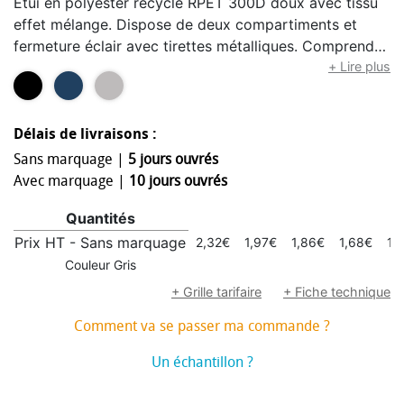
Étui en polyester recyclé RPET 300D doux avec tissu
effet mélange. Dispose de deux compartiments et
fermeture éclair avec tirettes métalliques. Comprend
logo RPET sur l’étiquette extérieure.
+ Lire plus
Délais de livraisons :
Sans marquage |
5 jours ouvrés
Avec marquage |
10 jours ouvrés
Quantités
Prix HT - Sans marquage
2,32€
1,97€
1,86€
1,68€
1,
Couleur Gris
+ Grille tarifaire
+ Fiche technique
Comment va se passer ma commande ?
Un échantillon ?