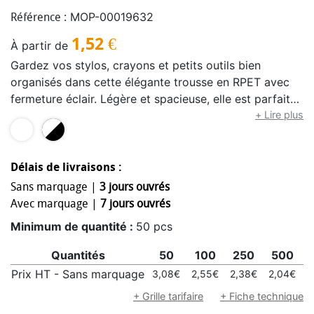
MOP-00019632
Référence :
1,52
€
À partir de
Gardez vos stylos, crayons et petits outils bien
organisés dans cette élégante trousse en RPET avec
fermeture éclair. Légère et spacieuse, elle est parfaite
pour l'école, le travail ou les voyages. Fabriqué en
+ Lire plus
Europe.
Délais de livraisons :
Sans marquage |
3 jours ouvrés
Avec marquage |
7 jours ouvrés
Minimum de quantité :
50 pcs
Quantités
50
100
250
500
1
Prix HT - Sans marquage
3,08€
2,55€
2,38€
2,04€
1
+ Grille tarifaire
+ Fiche technique