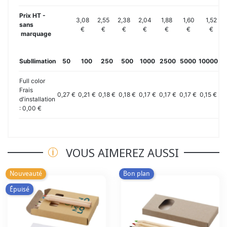
Prix HT -
3,08
2,55
2,38
2,04
1,88
1,60
1,52
sans
€
€
€
€
€
€
€
marquage
Subllimation
50
100
250
500
1000
2500
5000
10000
20
Full color
Frais
0,27 €
0,21 €
0,18 €
0,18 €
0,17 €
0,17 €
0,17 €
0,15 €
0,
d'installation
: 0,00 €
VOUS AIMEREZ AUSSI
Nouveauté
Bon plan
Épuisé