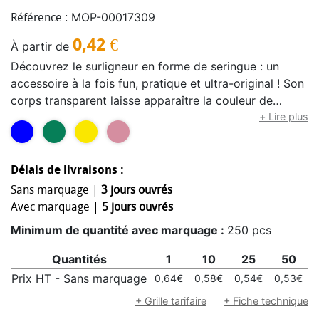
MOP-00017309
Référence :
0,42
€
À partir de
Découvrez le surligneur en forme de seringue : un
accessoire à la fois fun, pratique et ultra-original ! Son
corps transparent laisse apparaître la couleur de
l’encre, vous savez donc instantanément quelle teinte
+ Lire plus
vous allez utiliser. Idéal pour dynamiser vos prises de
notes, mettre en valeur vos cours ou apporter une
touche décalée à vos documents, ce surligneur ne
Délais de livraisons :
passe pas inaperçu. Alliez efficacité et style avec cet
Sans marquage |
3 jours ouvrés
incontournable de vos fournitures !
Avec marquage |
5 jours ouvrés
Minimum de quantité avec marquage :
250 pcs
Quantités
1
10
25
50
Prix HT - Sans marquage
0,64€
0,58€
0,54€
0,53€
+ Grille tarifaire
+ Fiche technique