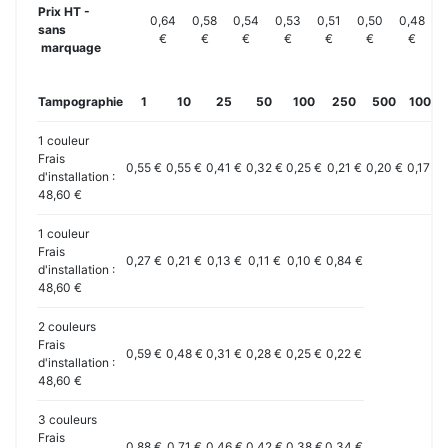
Prix HT -
0,64
0,58
0,54
0,53
0,51
0,50
0,48
0
sans
€
€
€
€
€
€
€
marquage
Tampographie
1
10
25
50
100
250
500
1000
1 couleur
Frais
0,55 €
0,55 €
0,41 €
0,32 €
0,25 €
0,21 €
0,20 €
0,17 €
d'installation :
48,60 €
1 couleur
Frais
0,27 €
0,21 €
0,13 €
0,11 €
0,10 €
0,84 €
d'installation :
48,60 €
2 couleurs
Frais
0,59 €
0,48 €
0,31 €
0,28 €
0,25 €
0,22 €
d'installation :
48,60 €
3 couleurs
Frais
0,88 €
0,71 €
0,46 €
0,42 €
0,38 €
0,34 €