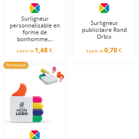
Surligneur
Surligneur
personnalisable en
publicitaire Rond
forme de
Orbix
bonhomme...
0,70 €
1,48 €
à partir de
à partir de
Prix
Prix
Nouveauté