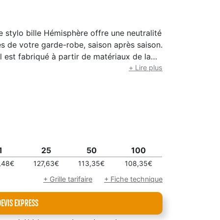
le stylo bille Hémisphère offre une neutralité
s de votre garde-robe, saison après saison.
l est fabriqué à partir de matériaux de la
hon présentent une luxueuse finition laquée
+ Lire plus
 or clair. Un clip Waterman finement
’or clair complète ce design élégant et
le, conçue par des experts et dotée d’une
érience d’écriture fluide. Fabriqué en
ie internationale Waterman de deux ans et
terman de qualité supérieure. Couleur de
1
25
50
100
,48€
127,63€
113,35€
108,35€
+ Grille tarifaire
+ Fiche technique
DEVIS EXPRESS