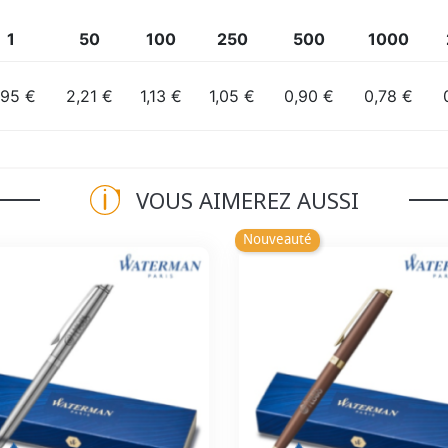
1
50
100
250
500
1000
,95 €
2,21 €
1,13 €
1,05 €
0,90 €
0,78 €
VOUS AIMEREZ AUSSI
Nouveauté