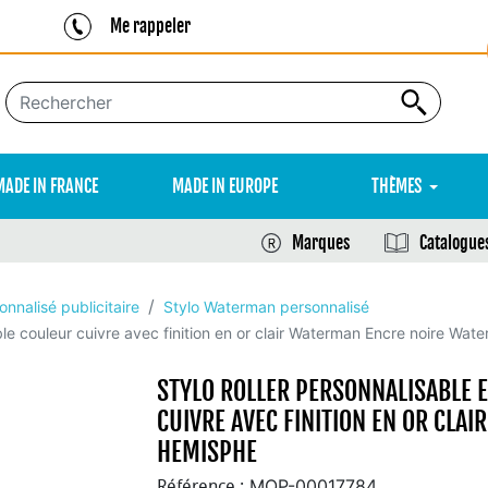
Me rappeler
MADE IN FRANCE
MADE IN EUROPE
THÈMES
Marques
Catalogue
onnalisé publicitaire
Stylo Waterman personnalisé
able couleur cuivre avec finition en or clair Waterman Encre noire W
STYLO ROLLER PERSONNALISABLE 
CUIVRE AVEC FINITION EN OR CL
HEMISPHE
MOP-00017784
Référence :