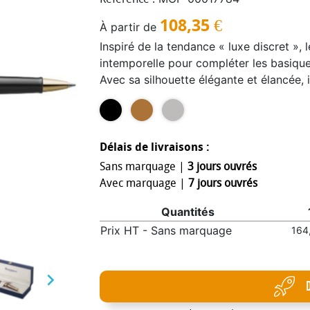
108,35
€
À partir de
Inspiré de la tendance « luxe discret », 
intemporelle pour compléter les basique
Avec sa silhouette élégante et élancée, i
plus haute qualité. Le corps et le capuc
métallique, rehaussée d’une garniture en
élaboré à double branche et recouvert d
toutes saisons. La pointe du stylo à bil
Délais de livraisons :
encre à séchage rapide, garantit une exp
Sans marquage |
3 jours ouvrés
France, ce stylo bénéficie de la garant
Avec marquage |
7 jours ouvrés
est présenté dans un coffret cadeau Wa
Quantités
l’encre : noir.
Prix HT - Sans marquage
164
