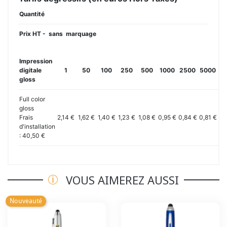
Quantité
Prix HT - sans marquage
Impression
digitale
1
50
100
250
500
1000
2500
5000
10
gloss
Full color
gloss
Frais
2,14 €
1,62 €
1,40 €
1,23 €
1,08 €
0,95 €
0,84 €
0,81 €
0,
d'installation
: 40,50 €
VOUS AIMEREZ AUSSI
Nouveauté