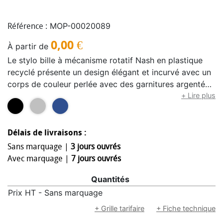
MOP-00020089
Référence :
0,00
€
À partir de
Le stylo bille à mécanisme rotatif Nash en plastique
recyclé présente un design élégant et incurvé avec un
corps de couleur perlée avec des garnitures argentées,
un stylet noir et un grip souple pour une écriture
+ Lire plus
confortable. Fabriqué en plastique ABS recyclé certifié
RCS, il permet de réduire l'utilisation de matériaux
vierges tout en conservant sa durabilité. Un logo rABS
Délais de livraisons :
figure au dos, soulignant son contenu recyclé. Couleur
Sans marquage |
3 jours ouvrés
de l'encre : Bleue. Taille de la plume : 1,0 mm. Longueur
Avec marquage |
7 jours ouvrés
d'écriture : 500 mètres.
Quantités
Prix HT - Sans marquage
+ Grille tarifaire
+ Fiche technique