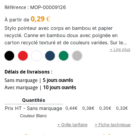
MOP-00009126
Référence :
0,29
€
À partir de
Stylo pointeur avec corps en bambou et papier
recyclé. Canne en bambou doux avec poignée en
carton recyclé texturé et de couleurs variées. Sur le
dessus a un pointeur noir. Clip métallique et
+ Lire plus
accessoires chromés. Avec bouton-poussoir et encre
bleue.Élaboré à partir d’éléments végétaux pour
encourager l’utilisation de matières premières
Délais de livraisons :
naturelles et réduire les émissions polluantes.
Sans marquage |
5 jours ouvrés
Avec marquage |
10 jours ouvrés
Quantités
Prix HT - Sans marquage
0,44€
0,38€
0,35€
0,32€
0
Couleur Blanc
+ Grille tarifaire
+ Fiche technique