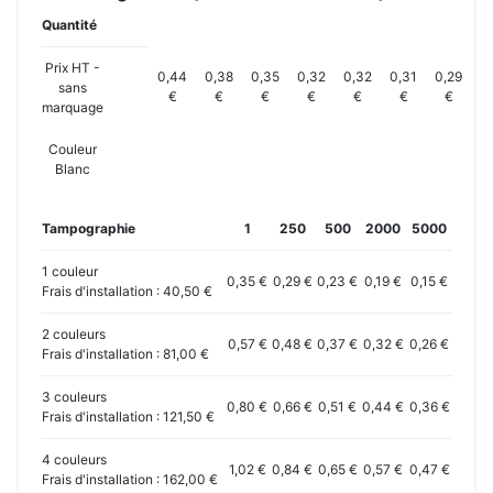
Quantité
Prix HT -
0,44
0,38
0,35
0,32
0,32
0,31
0,29
sans
€
€
€
€
€
€
€
marquage
Couleur
Blanc
Tampographie
1
250
500
2000
5000
1 couleur
0,35 €
0,29 €
0,23 €
0,19 €
0,15 €
Frais d'installation : 40,50 €
2 couleurs
0,57 €
0,48 €
0,37 €
0,32 €
0,26 €
Frais d'installation : 81,00 €
3 couleurs
0,80 €
0,66 €
0,51 €
0,44 €
0,36 €
Frais d'installation : 121,50 €
4 couleurs
1,02 €
0,84 €
0,65 €
0,57 €
0,47 €
Frais d'installation : 162,00 €