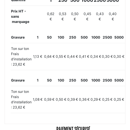
Prix HT -
0,62
0,53
0,50
0,45
0,43
0,40
sans
€
€
€
€
€
€
marquage
Gravure
1
50
100
250
500
1000
2500
5000
10
Ton sur ton
Frais
1,13 €
0,64 €
0,55 €
0,44 €
0,41 €
0,34 €
0,30 €
0,30 €
0,
d'installation
: 23,62 €
Gravure
1
50
100
250
500
1000
2500
5000
10
Ton sur ton
Frais
1,08 €
0,59 €
0,50 €
0,39 €
0,36 €
0,29 €
0,25 €
0,25 €
0,
d'installation
: 23,62 €
PAIEMENT SÉCURISÉ