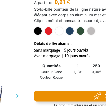
0,61
€
À partir de
Stylo-bille pointeur de la ligne nature
élégant avec corps en aluminium mat et
Clip en métal et anneau transparent, av
une large gamme de couleurs.
Délais de livraisons :
Sans marquage |
5 jours ouvrés
Avec marquage |
10 jours ouvrés
Quantités
1
250
Couleur Blanc
1,13€
0,90€
Couleur Rouge

Le produit m'intéresse et un com