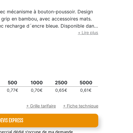
 avec mécanisme à bouton-poussoir. Design
 grip en bambou, avec accessoires mats.
ec recharge d´encre bleue. Disponible dans
+ Lire plus
500
1000
2500
5000
0,77€
0,70€
0,65€
0,61€
+ Grille tarifaire
+ Fiche technique
DEVIS EXPRESS
mercial dédié s'occupe de ma demande