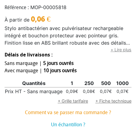
MOP-00005818
Référence :
0,06
€
À partir de
Stylo antibactérien avec pulvérisateur rechargeable
intégré et bouchon protecteur avec pointeur gris.
Finition lisse en ABS brillant robuste avec des détails
chromés et écriture d’encre bleue. Capacité de
+ Lire plus
Délais de livraisons :
pulvérisateur 3ml. Liquide non inclus. Les produits
Sans marquage |
5 jours ouvrés
avec des traitements antibactériens sont capables de
Avec marquage |
10 jours ouvrés
réduire considérablement les charges bactériennes
présentes sur les surfaces des matériaux, grâce à
Quantités
1
250
500
1000
2
l’incorporation d’agents microbiens permanents
Prix HT - Sans marquage
0,09€
0,08€
0,07€
0,07€
0
statiques, avec une grande efficacité pour inhiber et
prévenir la contamination bactérienne. Article
+ Grille tarifaire
+ Fiche technique
conforme à l’ISO 22196, qui détermine l’activité
Comment va se passer ma commande ?
antibactérienne dans les matières plastiques et les
surfaces non poreuses, qui permet de connaître
Un échantillon ?
l’efficacité de l’inhibition microbienne que les additifs