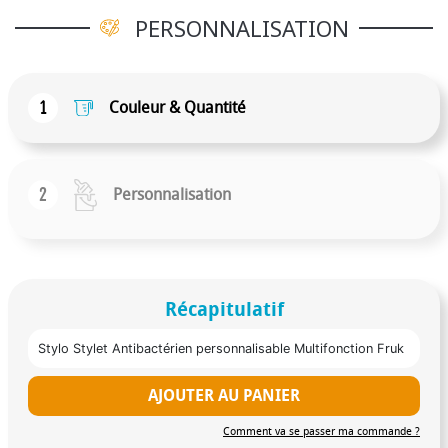
ont sur les objets traités par une évaluation
PERSONNALISATION
quantitative.3 ml. Rechargeable. Liquide Non Inclus
1
Couleur & Quantité
2
Personnalisation
Récapitulatif
Stylo Stylet Antibactérien personnalisable Multifonction Fruk
AJOUTER AU PANIER
Comment va se passer ma commande ?