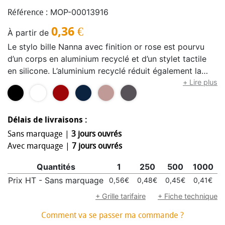
MOP-00013916
Référence :
0,36
€
À partir de
Le stylo bille Nanna avec finition or rose est pourvu
d’un corps en aluminium recyclé et d’un stylet tactile
en silicone. L’aluminium recyclé réduit également la
quantité de déchets dans les décharges et contribue
+ Lire plus
ainsi à la conservation des ressources naturelles, tout
en réduisant les émissions de gaz à effet de serre.
Couleur de l'encre : Noire. Longueur d'écriture :
Délais de livraisons :
800 mètres. Taille de la plume : 1,0 mm.
Sans marquage |
3 jours ouvrés
Avec marquage |
7 jours ouvrés
Quantités
1
250
500
1000
Prix HT - Sans marquage
0,56€
0,48€
0,45€
0,41€
0
+ Grille tarifaire
+ Fiche technique
Comment va se passer ma commande ?