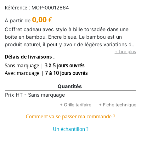
MOP-00012864
Référence :
0,00
€
À partir de
Coffret cadeau avec stylo à bille torsadée dans une
boîte en bambou. Encre bleue. Le bambou est un
produit naturel, il peut y avoir de légères variations de
couleur et de taille par article, ce qui peut affecter le
+ Lire plus
Délais de livraisons :
résultat final de la décoration.
Sans marquage |
3 à 5 jours ouvrés
Avec marquage |
7 à 10 jours ouvrés
Quantités
Prix HT - Sans marquage
+ Grille tarifaire
+ Fiche technique
Comment va se passer ma commande ?
Un échantillon ?