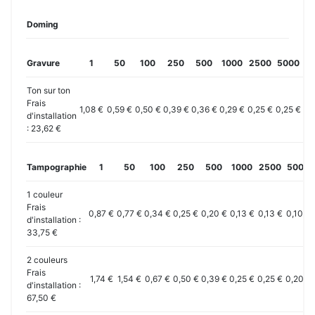
Doming
Gravure
1
50
100
250
500
1000
2500
5000
10
Ton sur ton
Frais
1,08 €
0,59 €
0,50 €
0,39 €
0,36 €
0,29 €
0,25 €
0,25 €
0,
d'installation
: 23,62 €
Tampographie
1
50
100
250
500
1000
2500
5000
1 couleur
Frais
0,87 €
0,77 €
0,34 €
0,25 €
0,20 €
0,13 €
0,13 €
0,10 €
d'installation :
33,75 €
2 couleurs
Frais
1,74 €
1,54 €
0,67 €
0,50 €
0,39 €
0,25 €
0,25 €
0,20 €
d'installation :
67,50 €