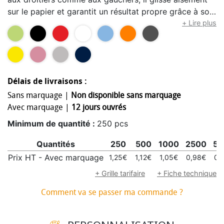
sur le papier et garantit un résultat propre grâce à son
encre à séchage rapide.
+ Lire plus
Délais de livraisons :
Sans marquage |
Non disponible sans marquage
Avec marquage |
12 jours ouvrés
Minimum de quantité :
250 pcs
Quantités
250
500
1000
2500
50
Prix HT - Avec marquage
1,25€
1,12€
1,05€
0,98€
0,
+ Grille tarifaire
+ Fiche technique
Comment va se passer ma commande ?