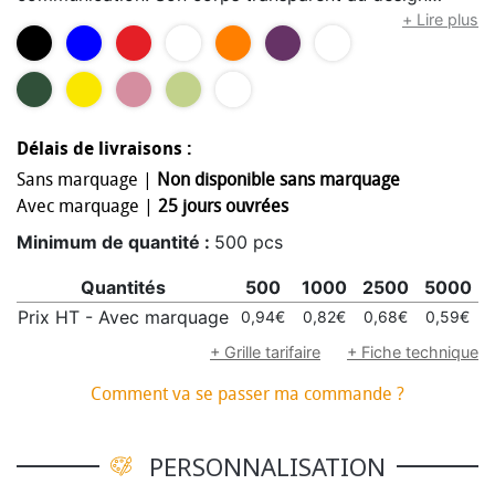
moderne met en valeur les embouts disponibles en 10
+ Lire plus
coloris différents afin de s’adapter parfaitement à
votre identité visuelle. Équipé d’une encre noire ou
bleue, il garantit une écriture fluide et agréable au
quotidien. Sa bannière déroulante grand format de 180
Délais de livraisons :
x 68 mm permet une impression quadri recto-verso de
haute qualité, parfaite pour afficher un logo, des
Sans marquage |
Non disponible sans marquage
coordonnées ou un message promotionnel avec un
Avec marquage |
25 jours ouvrées
fort impact visuel. Original et pratique, ce stylo est un
Minimum de quantité :
500 pcs
excellent support de communication pour les salons,
événements, campagnes marketing ou cadeaux
Quantités
500
1000
2500
5000
1
d’entreprise. Une option avec embout tactile
Prix HT - Avec marquage
0,94€
0,82€
0,68€
0,59€
“touchpen” est également disponible sur devis pour
+ Grille tarifaire
+ Fiche technique
une utilisation sur écrans tactiles.
Comment va se passer ma commande ?
PERSONNALISATION