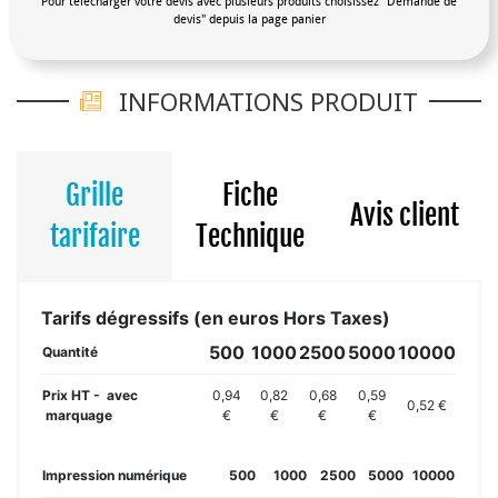
Pour télécharger votre devis avec plusieurs produits choisissez "Demande de
devis" depuis la page panier
INFORMATIONS PRODUIT
Grille
Fiche
Avis client
tarifaire
Technique
Tarifs dégressifs (en euros Hors Taxes)
500
1000
2500
5000
10000
Quantité
Prix HT - avec
0,94
0,82
0,68
0,59
0,52 €
marquage
€
€
€
€
Impression numérique
500
1000
2500
5000
10000