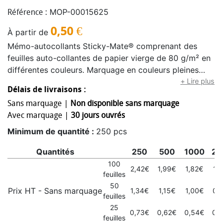
MOP-00015625
Référence :
0,50
€
À partir de
Mémo-autocollants Sticky-Mate® comprenant des
feuilles auto-collantes de papier vierge de 80 g/m² en
différentes couleurs. Marquage en couleurs pleines
possible sur chaque feuille. Trois tailles possibles
+ Lire plus
Délais de livraisons :
(25/50/100 feuilles).
Sans marquage |
Non disponible sans marquage
Avec marquage |
30 jours ouvrés
Minimum de quantité :
250 pcs
Quantités
250
500
1000
25
100
2,42€
1,99€
1,82€
1,
feuilles
50
Prix HT - Sans marquage
1,34€
1,15€
1,00€
0,
feuilles
25
0,73€
0,62€
0,54€
0,
feuilles