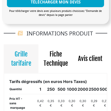
TÉLÉCHARGER MON DEVIS
Pour télécharger votre devis avec plusieurs produits choisissez "Demande de
devis" depuis la page panier
INFORMATIONS PRODUIT
Grille
Fiche
Avis client
tarifaire
Technique
Tarifs dégressifs (en euros Hors Taxes)
1
250
500
1000
2000
2500
5000
Quantité
Prix HT -
0,42
0,35
0,33
0,30
0,30
0,29
0,27
sans
€
€
€
€
€
€
€
marquage