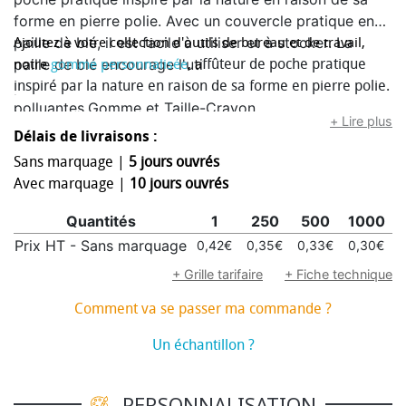
forme en pierre polie. Avec un couvercle pratique en
paille de blé, il est facile à utiliser et à stocker. La
Ajoutez à votre collection d'outils de bureau et de travail,
paille de blé encourage l'utilisation de matières
ffûteur de poche pratique
notre
gomme personnalisée
, a
premières naturelles, réduisant ainsi les émissions
inspiré par la nature en raison de sa forme en pierre polie.
polluantes.Gomme et Taille-Crayon
+ Lire plus
Délais de livraisons :
Sans marquage |
5 jours ouvrés
Avec marquage |
10 jours ouvrés
Quantités
1
250
500
1000
Prix HT - Sans marquage
0,42€
0,35€
0,33€
0,30€
0
+ Grille tarifaire
+ Fiche technique
Comment va se passer ma commande ?
Un échantillon ?
PERSONNALISATION