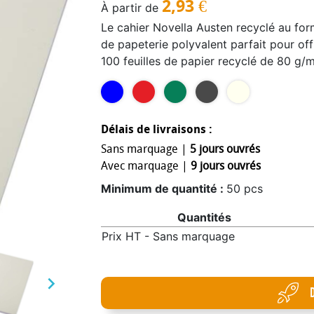
2,93
€
À partir de
Le cahier Novella Austen recyclé au for
de papeterie polyvalent parfait pour off
100 feuilles de papier recyclé de 80 g/m
l’ajout de dessins, de lignes, de carrés 
en carton de 285 g/m², est disponible 
effet vraiment spectaculaire, vous pou
couleur sur l’ensemble de la couverture
Délais de livraisons :
Uni.
Sans marquage |
5 jours ouvrés
Avec marquage |
9 jours ouvrés
Minimum de quantité :
50 pcs
Quantités
Prix HT - Sans marquage
