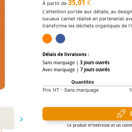
35,01
€
À partir de
L'attention portée aux détails, au design
luxueux carnet réalisé en partenariat a
transforme les déchets organiques de l'i
matériaux. Il est doté d'une couverture
coins arrondis, d'une fermeture élastiqu
papier sans acide de couleur ivoire et d
personnalisation du dos, d'une pochette 
Délais de livraisons :
perte » imprimé sur la page de garde et 
Sans marquage |
3 jours ouvrés
Avec marquage |
7 jours ouvrés
Quantités
Prix HT - Sans marquage
5

Le produit m'intéresse et un com