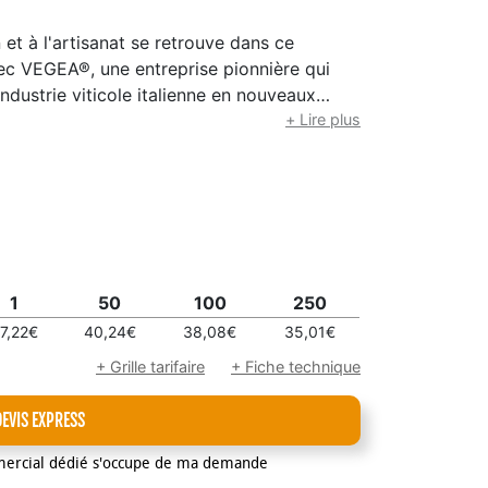
 et à l'artisanat se retrouve dans ce
vec VEGEA®, une entreprise pionnière qui
ndustrie viticole italienne en nouveaux
 souple à effet python (100 % VEGEA®), de
+ Lire plus
e et d'un marqueur ruban assorti, d'un
e 100 g/m², d'autocollants pour la
intérieure extensible, d'un avis « En cas de
d'une boîte-cadeau noire réutilisable.
1
50
100
250
7,22€
40,24€
38,08€
35,01€
+ Grille tarifaire
+ Fiche technique
DEVIS EXPRESS
mercial dédié s'occupe de ma demande