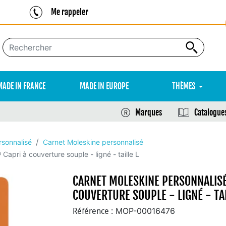
Me rappeler
MADE IN FRANCE
MADE IN EUROPE
THÈMES
Marques
Catalogue
rsonnalisé
Carnet Moleskine personnalisé
pri à couverture souple - ligné - taille L
CARNET MOLESKINE PERSONNALIS
COUVERTURE SOUPLE - LIGNÉ - TAI
MOP-00016476
Référence :