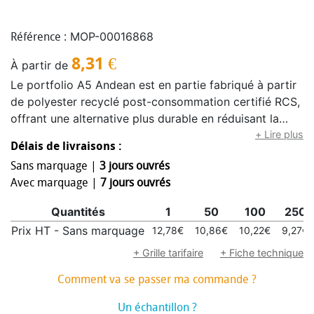
MOP-00016868
Référence :
8,31
€
À partir de
Le portfolio A5 Andean est en partie fabriqué à partir
de polyester recyclé post-consommation certifié RCS,
offrant une alternative plus durable en réduisant la
dépendance aux matériaux vierges. Conçu avec une
+ Lire plus
Délais de livraisons :
élégante couverture rigide grise aux coins arrondis et
Sans marquage |
3 jours ouvrés
à la technologie de soudure de précision, il est
Avec marquage |
7 jours ouvrés
sécurisé par une fermeture magnétique accentuée par
un détail raffiné en bois de noyer, ajoutant une touche
Quantités
1
50
100
250
moderne et sophistiquée. À l’intérieur, vous trouverez
Prix HT - Sans marquage
12,78€
10,86€
10,22€
9,27€
un carnet à couverture souple amovible composé de
64 feuilles lignées de couleur crème, fabriquées à
+ Grille tarifaire
+ Fiche technique
partir de papier 80 g/m² issu de sources responsables.
Comment va se passer ma commande ?
Présenté dans une pochette en papier de couleur kraft.
Un échantillon ?