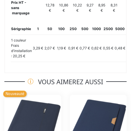
Prix HT -
12,78
10,86
10,22
9,27
8,95
8,31
sans
€
€
€
€
€
€
marquage
Sérigraphie
1
50
100
250
500
1000
2500
5000
10
1 couleur
Frais
3,29 €
2,07 €
1,19 €
0,91 €
0,77 €
0,62 €
0,55 €
0,48 €
0,
d'installation
: 20,25 €
VOUS AIMEREZ AUSSI
Nouveauté