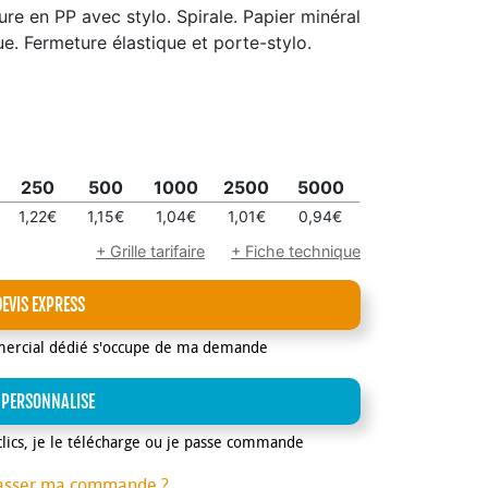
e en PP avec stylo. Spirale. Papier minéral
ue. Fermeture élastique et porte-stylo.
250
500
1000
2500
5000
1,22€
1,15€
1,04€
1,01€
0,94€
+ Grille tarifaire
+ Fiche technique
DEVIS EXPRESS
mercial dédié s'occupe de ma demande
 PERSONNALISE
clics, je le télécharge ou je passe commande
asser ma commande ?