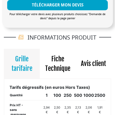
TÉLÉCHARGER MON DEVIS
Pour télécharger votre devis avec plusieurs produits choisissez "Demande de
devis" depuis la page panier
INFORMATIONS PRODUIT
Grille
Fiche
Avis client
tarifaire
Technique
Tarifs dégressifs (en euros Hors Taxes)
1
100
250
500
1000
2500
Quantité
Prix HT -
2,94
2,50
2,35
2,13
2,06
1,91
sans
€
€
€
€
€
€
marquage