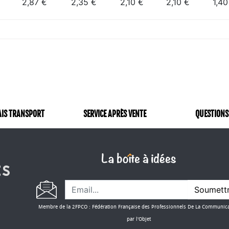
2,87 €
2,35 €
2,10 €
2,10 €
1,40
AIS TRANSPORT
SERVICE APRÈS VENTE
QUESTIONS
Soumett
Membre de la 2FPCO : Fédération Française des Professionnels De La Communic
par l'Objet