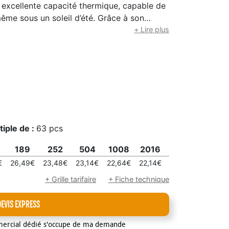
e excellente capacité thermique, capable de
même sous un soleil d’été. Grâce à son
densité, elle garde vos boissons et en-cas
+ Lire plus
 pour les pique-niques, les pauses déjeuner
 week-end. Légère, pratique et facile à
sa poignée en cuir ajustable et son look
de caractère. Élégante, performante et
e transforme chaque moment en une
tiple de :
63 pcs
189
252
504
1008
2016
4032
€
26,49€
23,48€
23,14€
22,64€
22,14€
21,80€
+ Grille tarifaire
+ Fiche technique
DEVIS EXPRESS
mercial dédié s'occupe de ma demande