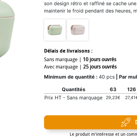
son design rétro et raffiné se cache un
maintenir le froid pendant des heures, 
intérieur en polystyrène expansé haute 
bien au frais, où que vous soyez. Idéale
en extérieur ou les petites escapades du
transporter, la Polarbox 12L séduit par 
iconique, à la fois intemporel et plein 
Délais de livraisons :
toujours prête à partir avec vous, ell
Sans marquage |
10 jours ouvrés
expérience fraîche et stylée.
Avec marquage |
25 jours ouvrés
Minimum de quantité :
40 pcs
| Par mul
Quantités
63
126
Prix HT - Sans marquage
29,23€
27,41
Le produit m'intéresse et un com