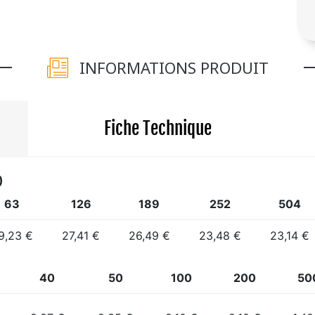
INFORMATIONS PRODUIT
Fiche Technique
)
63
126
189
252
504
9,23 €
27,41 €
26,49 €
23,48 €
23,14 €
40
50
100
200
50