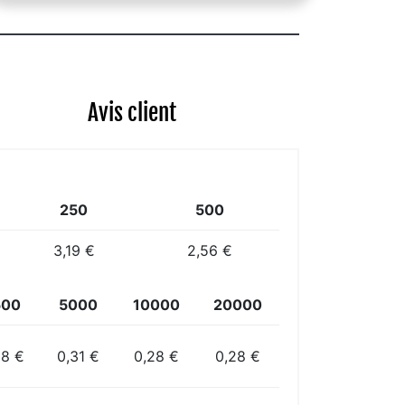
Avis client
250
500
3,19 €
2,56 €
500
5000
10000
20000
38 €
0,31 €
0,28 €
0,28 €