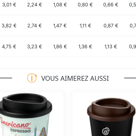
3,01 €
2,24 €
1,08 €
0,80 €
0,66 €
0,
3,82 €
2,74 €
1,47 €
1,11 €
0,87 €
0,
4,75 €
3,23 €
1,86 €
1,36 €
1,13 €
0,
VOUS AIMEREZ AUSSI