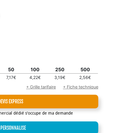
50
100
250
500
7,17€
4,22€
3,19€
2,56€
+ Grille tarifaire
+ Fiche technique
DEVIS EXPRESS
mercial dédié s'occupe de ma demande
 PERSONNALISE