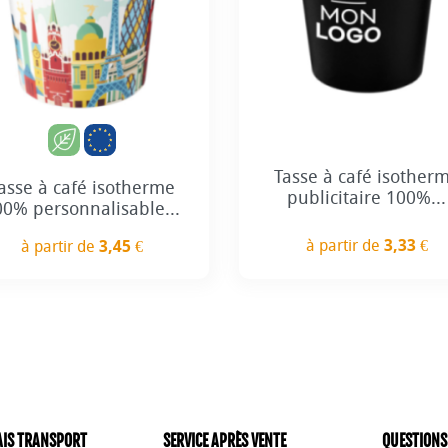
+8
+1
Tasse à café isother
asse à café isotherme
publicitaire 100%...
00% personnalisable...
à partir de
3,33 €
à partir de
3,45 €
Prix
Prix
AIS TRANSPORT
SERVICE APRÈS VENTE
QUESTIONS