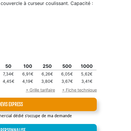
couvercle à curseur coulissant. Capacité :
50
100
250
500
1000
7,34€
6,91€
6,26€
6,05€
5,62€
4,45€
4,19€
3,80€
3,67€
3,41€
+ Grille tarifaire
+ Fiche technique
DEVIS EXPRESS
mercial dédié s'occupe de ma demande
 PERSONNALISE