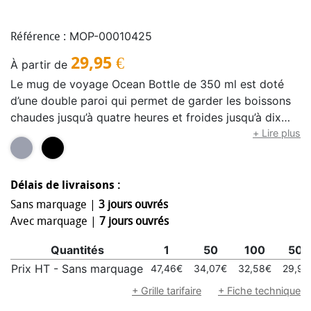
MOP-00010425
Référence :
29,95
€
À partir de
Le mug de voyage Ocean Bottle de 350 ml est doté
d’une double paroi qui permet de garder les boissons
chaudes jusqu’à quatre heures et froides jusqu’à dix
heures. La poignée ergonomique permet de l’attacher
+ Lire plus
à des sacs ou à d’autres objets pour optimiser l’espace
de rangement et la capacité de transport. Chaque mug
de voyage est entièrement neutre en carbone et
Délais de livraisons :
permet la collecte de 1 000 bouteilles en plastique
Sans marquage |
3 jours ouvrés
pour améliorer les moyens de subsistance dans les
Avec marquage |
7 jours ouvrés
communautés côtières. Le mug est fabriqué à partir de
Quantités
1
50
100
500
matériaux recyclés, dont 90 % d’acier inoxydable
recyclé. Livré dans un coffret cadeau en carton
Prix HT - Sans marquage
47,46€
34,07€
32,58€
29,95
recyclé provenant de sources responsables.
+ Grille tarifaire
+ Fiche technique