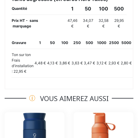
1
50
100
500
Quantité
Prix HT - sans
47,46
34,07
32,58
29,95
marquage
€
€
€
€
Gravure
1
50
100
250
500
1000
2500
5000
10
Ton sur ton
Frais
4,48 €
4,13 €
3,86 €
3,63 €
3,47 €
3,12 €
2,93 €
2,80 €
2,
d'installation
: 22,95 €
VOUS AIMEREZ AUSSI